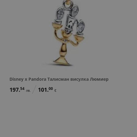
Disney x Pandora Талисман висулка Люмиер
197.
54
101.
00
лв.
€