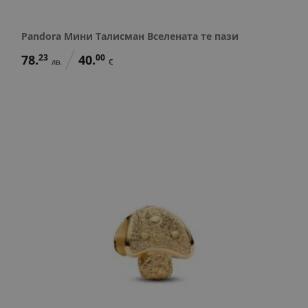
Pandora Мини Талисман Вселената те пази
78.
23
40.
00
лв.
€