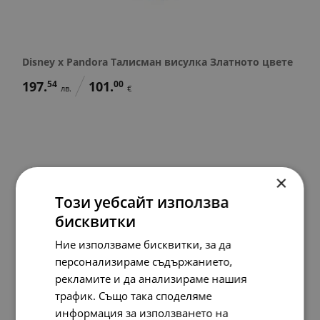
Disney x Pandora Талисман висулка Златното цвете
197.
54
101.
00
лв.
€
×
Този уебсайт използва
бисквитки
Ние използваме бисквитки, за да
персонализираме съдържанието,
рекламите и да анализираме нашия
трафик. Също така споделяме
информация за използването на