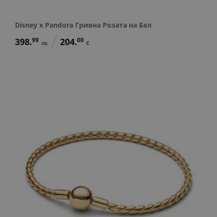
Disney x Pandora Гривна Розата на Бел
398.
99
204.
00
лв.
€