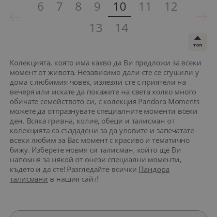
6
7
8
9
10
11
12
13
14
топ
Колекцията, която има какво да Ви предложи за всеки
момент от живота. Независимо дали сте се сгушили у
дома с любимия човек, излезли сте с приятели на
вечеря или искате да покажете на света колко много
обичате семейството си, с колекция Pandora Moments
можете да отпразнувате специалните моменти всеки
ден. Всяка гривна, колие, обеци и талисман от
колекцията са създадени за да уловите и запечатате
всеки любим за Вас момент с красиво и тематично
бижу. Изберете новия си талисман, който ще Ви
напомня за някой от онези специални моменти,
където и да сте! Разгледайте всички
Пандора
талисмани
в нашия сайт!