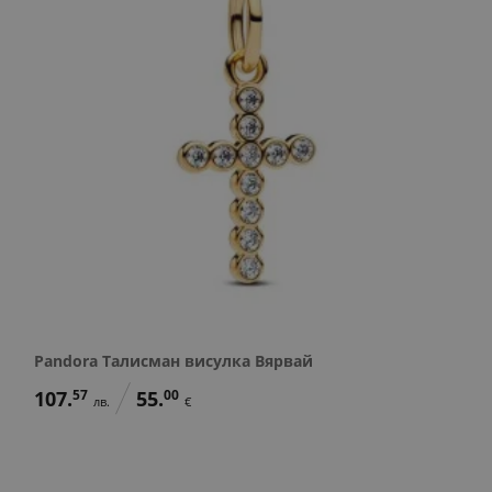
Pandora Талисман висулка Вярвай
107.
57
55.
00
лв.
€