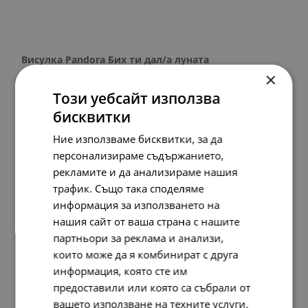
Висулка Pandora Бих ти дал/а луната
×
238.
61
134.
95
122.
00
69.
00
лв.
лв.
€
€
Този уебсайт използва
бисквитки
Ние използваме бисквитки, за да
SALE
персонализираме съдържанието,
рекламите и да анализираме нашия
трафик. Също така споделяме
информация за използването на
нашия сайт от ваша страна с нашите
партньори за реклама и анализи,
които може да я комбинират с друга
информация, която сте им
предоставили или която са събрали от
вашето използване на техните услуги.