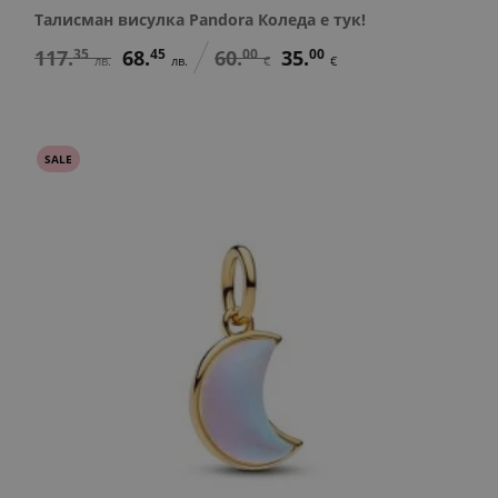
Талисман висулка Pandora Коледа е тук!
117.
35
68.
45
60.
00
35.
00
лв.
лв.
€
€
SALE