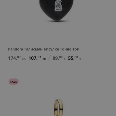
Pandora Талисман висулка Точно Той
174.
07
107.
57
89.
00
55.
00
лв.
лв.
€
€
SALE