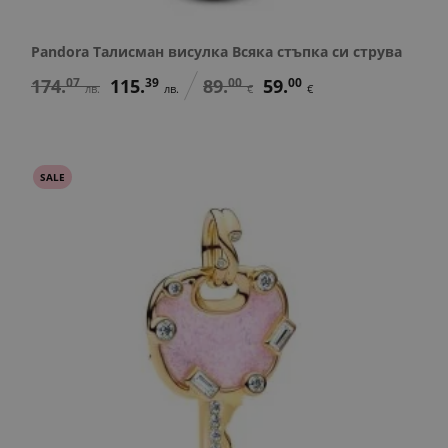
Pandora Талисман висулка Всяка стъпка си струва
174.
07
115.
39
89.
00
59.
00
лв.
лв.
€
€
SALE