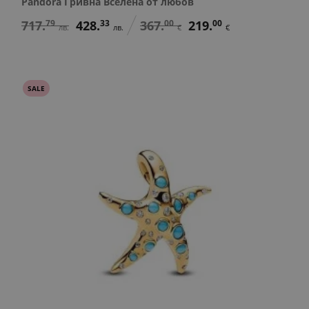
Pandora Гривна Вселена от любов
717.
79
428.
33
367.
00
219.
00
лв.
лв.
€
€
SALE