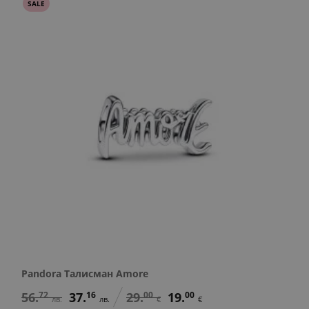
SALE
Pandora Талисман Amore
56.
72
37.
16
29.
00
19.
00
лв.
лв.
€
€