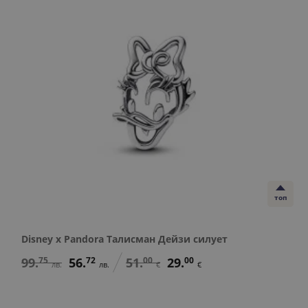
топ
Disney x Pandora Талисман Дейзи силует
99.
75
56.
72
51.
00
29.
00
лв.
лв.
€
€