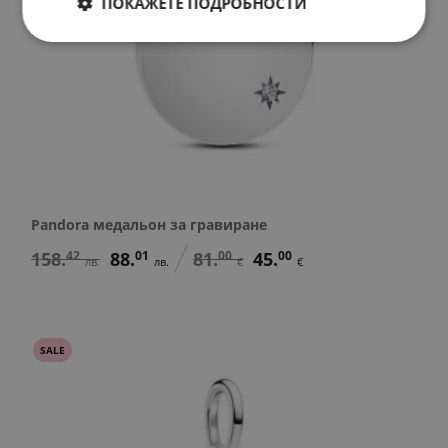
ПОКАЖЕТЕ ПОДРОБНОСТИ
Pandora медальон за гравиране
158.
42
88.
01
81.
00
45.
00
лв.
лв.
€
€
SALE