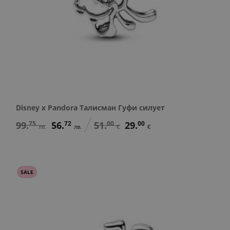
Disney x Pandora Талисман Гуфи силует
99.
75
56.
72
51.
00
29.
00
лв.
лв.
€
€
SALE