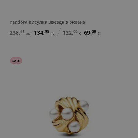
Pandora Висулка Звезда в океана
238.
61
134.
95
122.
00
69.
00
лв.
лв.
€
€
SALE