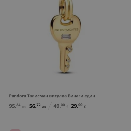
Pandora Талисман висулка Винаги един
95.
84
56.
72
49.
00
29.
00
лв.
лв.
€
€