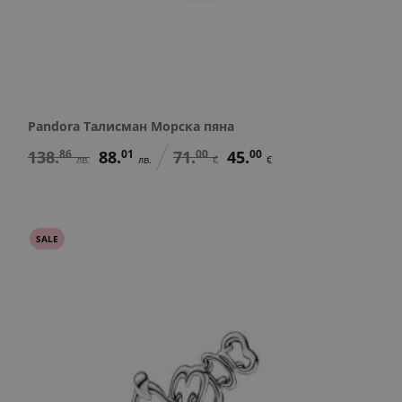
Pandora Талисман Морска пяна
138.
86
88.
01
71.
00
45.
00
лв.
лв.
€
€
SALE