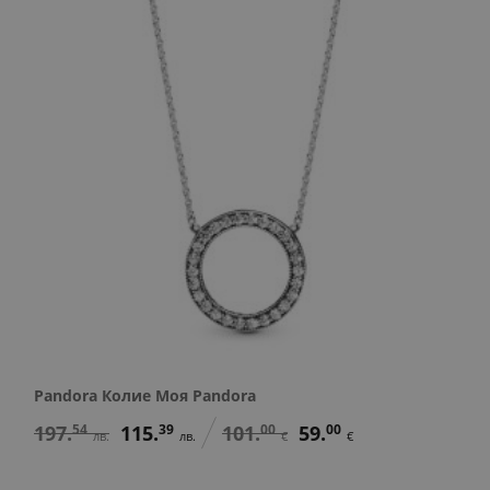
Pandora Колие Моя Pandora
197.
54
115.
39
101.
00
59.
00
лв.
лв.
€
€