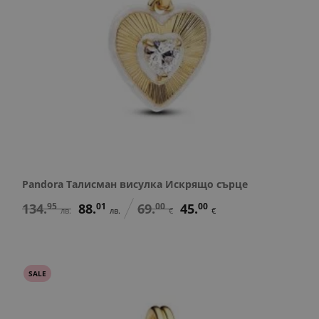
Pandora Талисман висулка Искрящо сърце
134.
95
88.
01
69.
00
45.
00
лв.
лв.
€
€
SALE