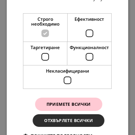
Прочетете още
Строго
Ефективност
необходимо
Pandora Медальон за гравиране
Таргетиране
Функционалност
197.
54
115.
39
101.
00
59.
00
лв.
лв.
€
€
Некласифицирани
SALE
ПРИЕМЕТЕ ВСИЧКИ
ОТХВЪРЛЕТЕ ВСИЧКИ