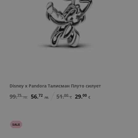
Disney x Pandora Талисман Плуто силует
99.
75
56.
72
51.
00
29.
00
лв.
лв.
€
€
SALE