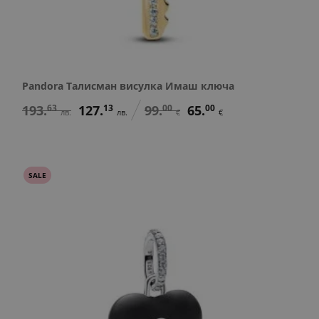
Pandora Талисман висулка Имаш ключа
193.
63
127.
13
99.
00
65.
00
лв.
лв.
€
€
SALE