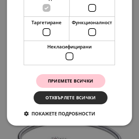
Таргетиране
Функционалност
Keith Haring x Pandora Обеца (единична) Walking
Heart
Некласифицирани
197.
54
101.
00
лв.
€
ПРИЕМЕТЕ ВСИЧКИ
ОТХВЪРЛЕТЕ ВСИЧКИ
ПОКАЖЕТЕ ПОДРОБНОСТИ