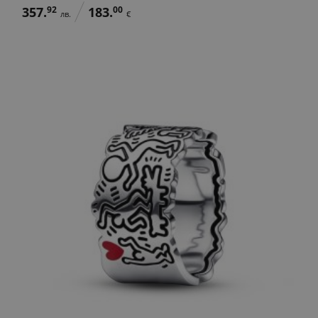
357.
92
183.
00
лв.
€