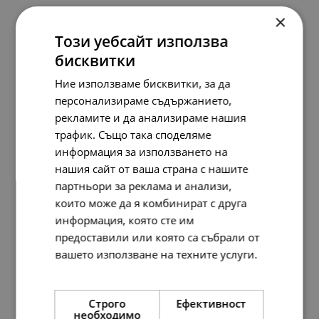
×
Keith Haring x Pandora Пръстен Art Love and People
Този уебсайт използва
бисквитки
297.
29
152.
00
лв.
€
Ние използваме бисквитки, за да
персонализираме съдържанието,
рекламите и да анализираме нашия
трафик. Също така споделяме
информация за използването на
нашия сайт от ваша страна с нашите
партньори за реклама и анализи,
които може да я комбинират с друга
информация, която сте им
предоставили или която са събрали от
вашето използване на техните услуги.
Прочетете още
Строго
Ефективност
необходимо