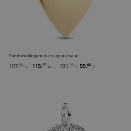
Pandora Медальон за гравиране
197.
54
115.
39
101.
00
59.
00
лв.
лв.
€
€