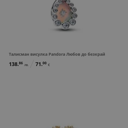
Талисман висулка Pandora Любов до безкрай
138.
86
71.
00
лв.
€