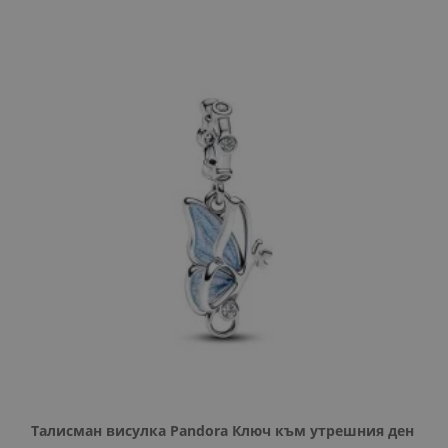
Талисман висулка Pandora Ключ към утрешния ден