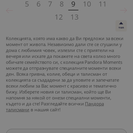
5
6
7
8
9
10
11
12
13
топ
Колекцията, която има какво да Ви предложи за всеки
момент от живота. Независимо дали сте се сгушили у
дома с любимия човек, излезли сте с приятели на
вечеря или искате да покажете на света колко много
обичате семейството си, с колекция Pandora Moments
можете да отпразнувате специалните моменти всеки
ден. Всяка гривна, колие, обеци и талисман от
колекцията са създадени за да уловите и запечатате
всеки любим за Вас момент с красиво и тематично
бижу. Изберете новия си талисман, който ще Ви
напомня за някой от онези специални моменти,
където и да сте! Разгледайте всички
Пандора
талисмани
в нашия сайт!