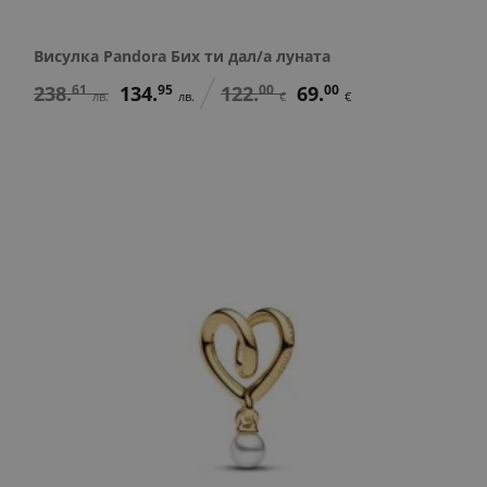
Висулка Pandora Бих ти дал/а луната
238.
61
134.
95
122.
00
69.
00
лв.
лв.
€
€