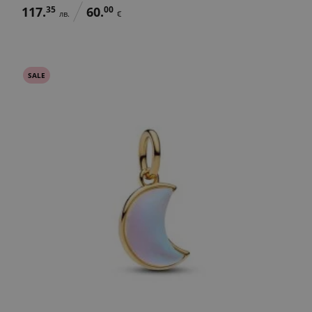
117.
35
60.
00
лв.
€
SALE