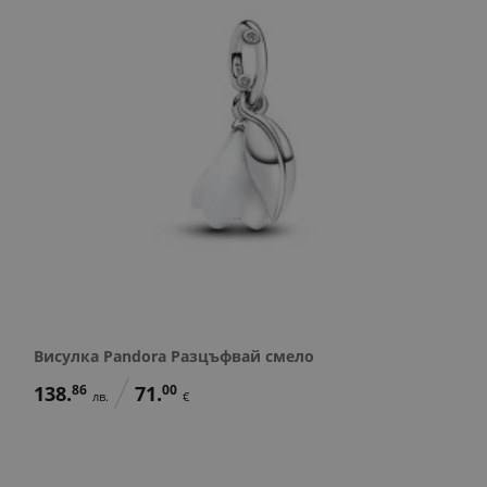
Висулка Pandora Разцъфвай смело
138.
86
71.
00
лв.
€