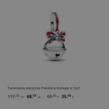
Талисман висулка Pandora Коледа е тук!
117.
35
68.
45
60.
00
35.
00
лв.
лв.
€
€