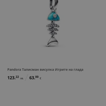
Pandora Талисман висулка Игрите на глада
123.
22
63.
00
лв.
€