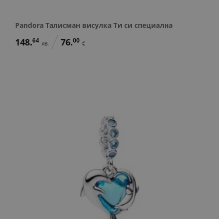
Pandora Талисман висулка Ти си специална
148.
64
76.
00
лв.
€