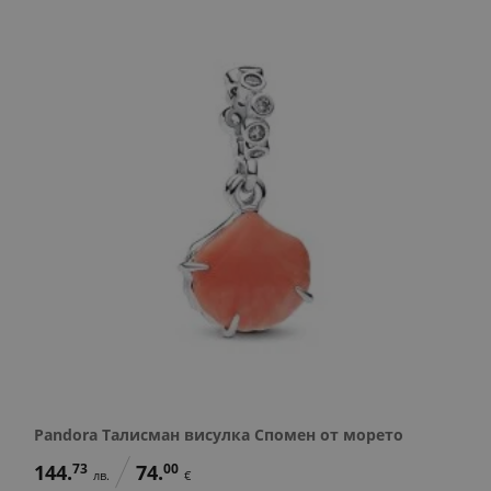
Pandora Талисман висулка Спомен от морето
144.
73
74.
00
лв.
€