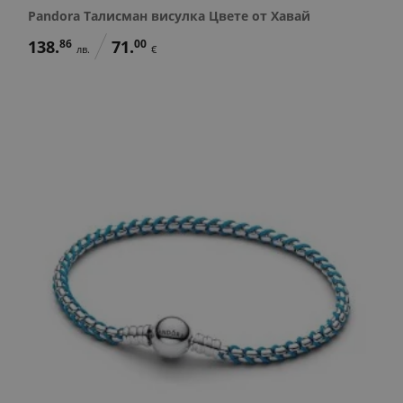
Pandora Талисман висулка Цвете от Хавай
138.
86
71.
00
лв.
€