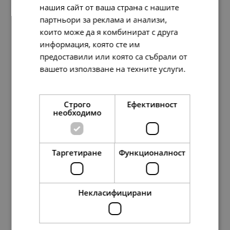
нашия сайт от ваша страна с нашите
партньори за реклама и анализи,
които може да я комбинират с друга
информация, която сте им
предоставили или която са събрали от
вашето използване на техните услуги.
Pandora Висулка Звезда в океана
Прочетете още
238.
61
134.
95
122.
00
69.
00
лв.
лв.
€
€
Строго
Ефективност
необходимо
Таргетиране
Функционалност
Некласифицирани