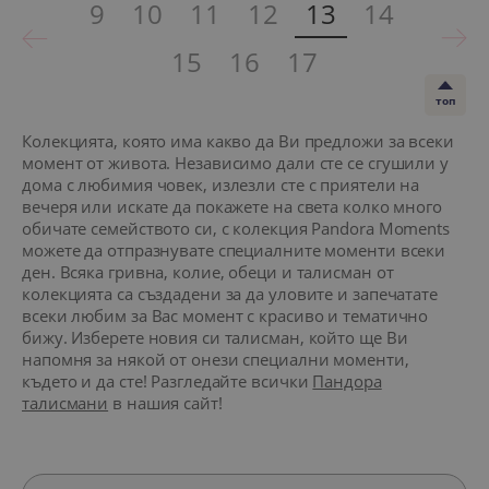
9
10
11
12
13
14
15
16
17
топ
Колекцията, която има какво да Ви предложи за всеки
момент от живота. Независимо дали сте се сгушили у
дома с любимия човек, излезли сте с приятели на
вечеря или искате да покажете на света колко много
обичате семейството си, с колекция Pandora Moments
можете да отпразнувате специалните моменти всеки
ден. Всяка гривна, колие, обеци и талисман от
колекцията са създадени за да уловите и запечатате
всеки любим за Вас момент с красиво и тематично
бижу. Изберете новия си талисман, който ще Ви
напомня за някой от онези специални моменти,
където и да сте! Разгледайте всички
Пандора
талисмани
в нашия сайт!