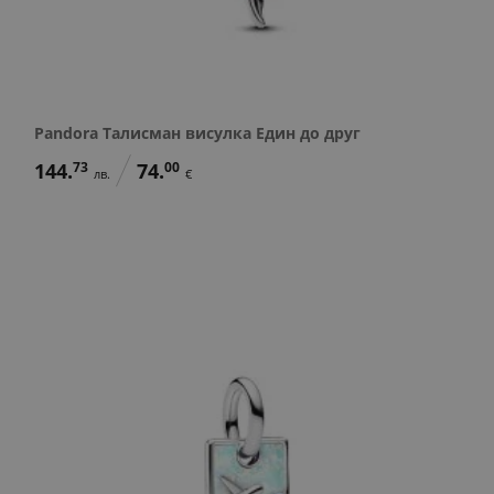
Pandora Талисман висулка Един до друг
144.
73
74.
00
лв.
€