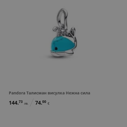
Pandora Талисман висулка Нежна сила
144.
73
74.
00
лв.
€