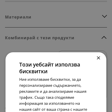
Материали
Комбинирай с тези продукти
×
SALE
Този уебсайт използва
бисквитки
Ние използваме бисквитки, за да
Всички продукти
персонализираме съдържанието,
рекламите и да анализираме нашия
трафик. Също така споделяме
информация за използването на
138.
76.
86
28
лв.
лв.
нашия сайт от ваша страна с нашите