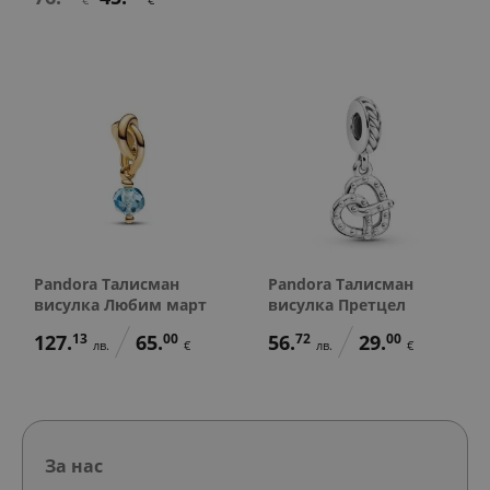
Pandora Талисман
Pandora Талисман
висулка Любим март
висулка Претцел
127.
13
65.
00
56.
72
29.
00
лв.
€
лв.
€
За нас