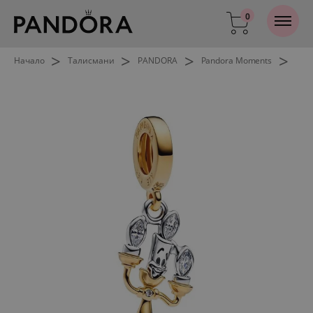
0
>
>
>
>
Начало
Талисмани
PANDORA
Pandora Moments