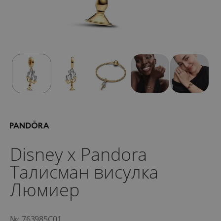
Disney x Pandora
Талисман висулка
Люмиер
№: 763985C01