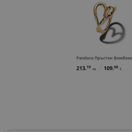
Pandora Пръстен Влюбен
213.
19
109.
00
лв.
€