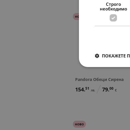
Строго
необходимо
НОВО
ПОКАЖЕТЕ 
Pandora Обеци Сирена
154.
51
79.
00
лв.
€
НОВО