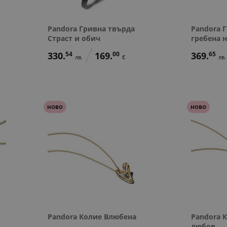
Pandora Гривна твърда
Pandora 
Страст и обич
гребена 
330.
54
169.
00
369.
65
лв.
€
лв.
НОВО
НОВО
Pandora Колие Влюбена
Pandora 
любов