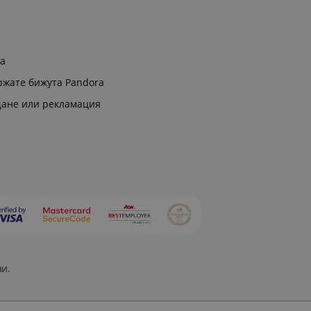
ра
ржате бижута Pandora
щане или рекламация
ни.