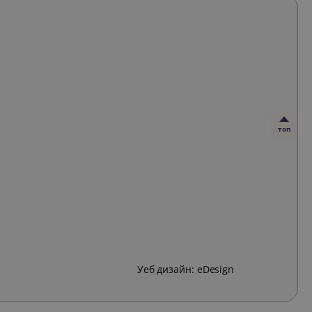
топ
Уеб дизайн:
eDesign