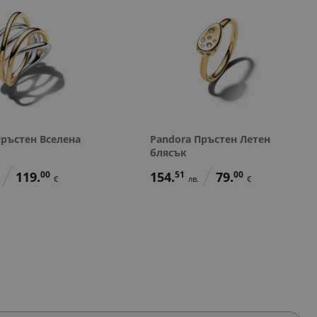
Пръстен Вселена
Pandora Пръстен Летен
блясък
119.
00
154.
51
79.
00
€
лв.
€