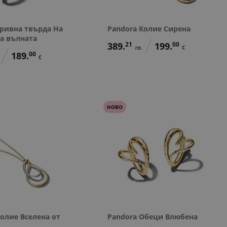
Гривна твърда На
Pandora Колие Сирена
на вълната
389.
21
199.
00
лв.
€
189.
00
€
НОВО
Колие Вселена от
Pandora Обеци Влюбена