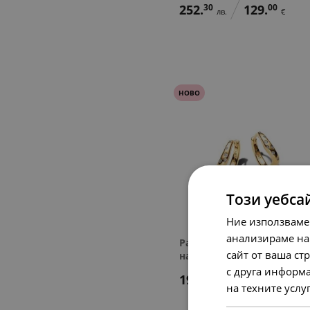
252.
30
129.
00
лв.
€
НОВО
Този уебса
Ние използваме
анализираме на
Pandora Обеци На гребен
сайт от ваша ст
на вълната
с друга информа
193.
63
99.
00
лв.
€
на техните услу