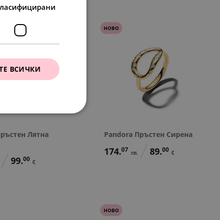
ласифицирани
НОВО
ТЕ ВСИЧКИ
Пръстен Лятна
Pandora Пръстен Сирена
174.
07
89.
00
лв.
€
99.
00
€
НОВО