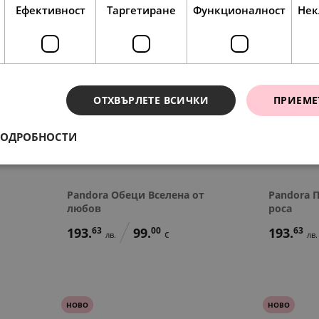
Ефективност
Таргетиране
Функционалност
Нек
НОВО
НОВО
ОТХВЪРЛЕТЕ ВСИЧКИ
ПРИЕМЕ
ПОДРОБНОСТИ
Pandora Обеци Вселена от
Pandora 
любов
роса
193.
63
99.
00
193.
63
лв.
€
лв.
НОВО
НОВО