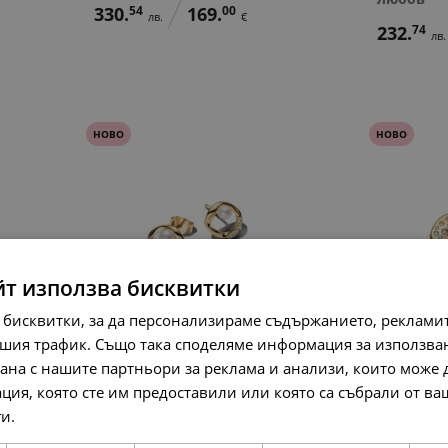
330.
54
169.
00
лв.
€
232.
74
лв.
НОВО
НОВО
йт използва бисквитки
 бисквитки, за да персонализираме съдържанието, рекламит
шия трафик. Също така споделяме информация за използва
а
Pandora Обеци Моята цел
Pandora 
рана с нашите партньори за реклама и анализи, които може
блясък
174.
07
89.
00
лв.
€
ция, която сте им предоставили или която са събрали от в
154.
51
лв.
ги.
Прочетете още