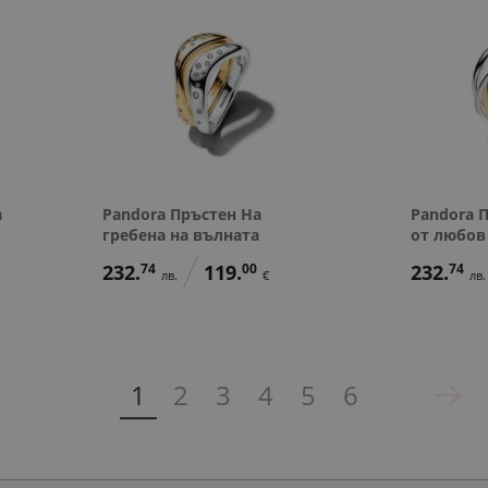
а
Pandora Пръстен На
Pandora 
гребена на вълната
от любов
232.
74
119.
00
232.
74
лв.
€
лв.
1
2
3
4
5
6