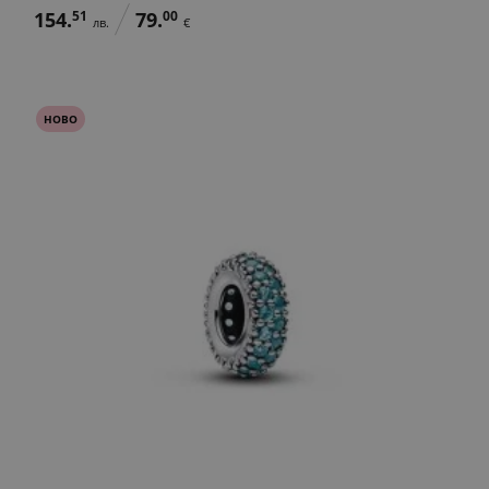
154.
51
79.
00
лв.
€
НОВО