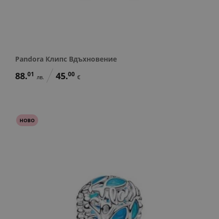
Pandora Клипс Вдъхновение
88.
01
45.
00
лв.
€
НОВО