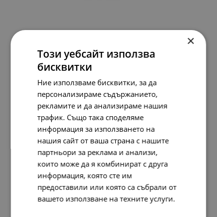
×
Pandora Висулка Свободен като океана
Този уебсайт използва
134.
95
69.
00
лв.
€
бисквитки
Ние използваме бисквитки, за да
персонализираме съдържанието,
НОВО
рекламите и да анализираме нашия
трафик. Също така споделяме
информация за използването на
нашия сайт от ваша страна с нашите
партньори за реклама и анализи,
които може да я комбинират с друга
информация, която сте им
предоставили или която са събрали от
вашето използване на техните услуги.
Прочетете още