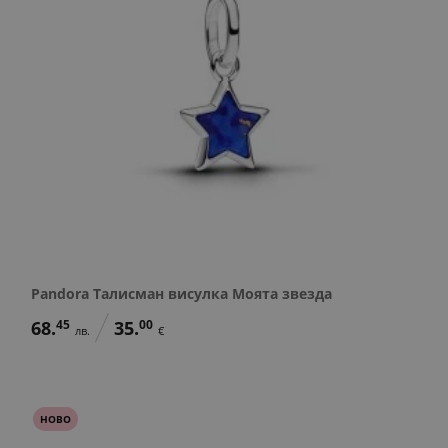
Pandora Талисман висулка Моята звезда
68.
45
35.
00
лв.
€
НОВО