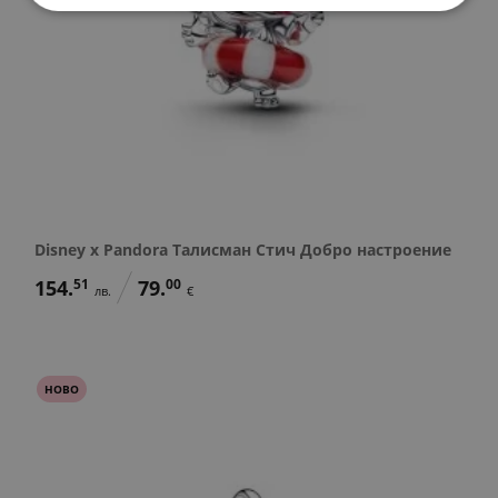
Disney x Pandora Талисман Стич Добро настроение
154.
51
79.
00
лв.
€
НОВО