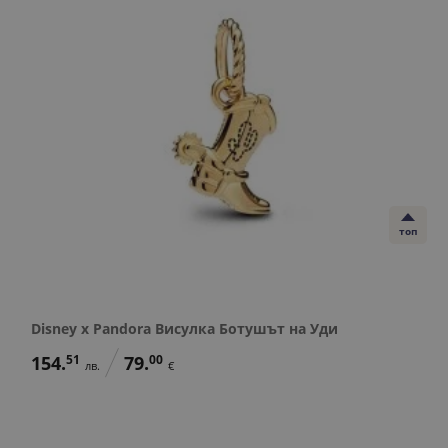
топ
Disney x Pandora Висулка Ботушът на Уди
154.
51
79.
00
лв.
€