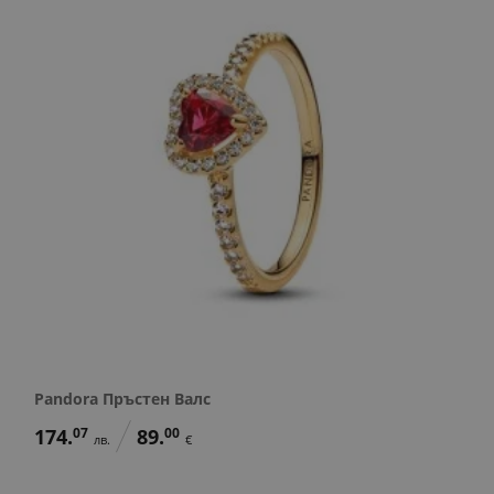
Pandora Пръстен Валс
174.
07
89.
00
лв.
€