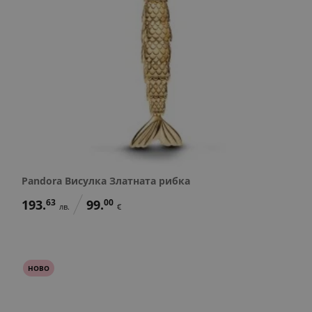
Pandora Висулка Златната рибка
193.
63
99.
00
лв.
€
НОВО