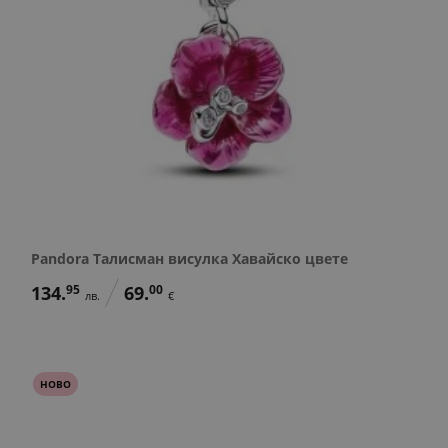
Pandora Талисман висулка Хавайско цвете
134.
95
69.
00
лв.
€
НОВО