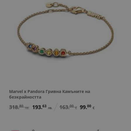
Marvel x Pandora Гривна Камъните на
безкрайността
318.
80
193.
63
163.
00
99.
00
лв.
лв.
€
€