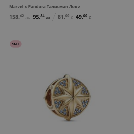
Marvel x Pandora Талисман Локи
158.
42
95.
84
81.
00
49.
00
лв.
лв.
€
€
SALE