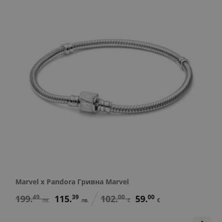
Marvel x Pandora Гривна Marvel
199.
49
115.
39
102.
00
59.
00
лв.
лв.
€
€