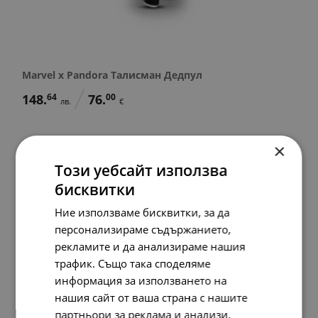
Marvel x Pandora Талисман Дедпул
148.
64
76.
00
лв.
€
×
SALE
Този уебсайт използва
бисквитки
Ние използваме бисквитки, за да
персонализираме съдържанието,
рекламите и да анализираме нашия
трафик. Също така споделяме
информация за използването на
нашия сайт от ваша страна с нашите
партньори за реклама и анализи,