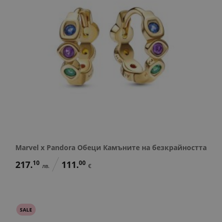
Marvel x Pandora Обеци Камъните на безкрайността
217.
10
111.
00
лв.
€
SALE