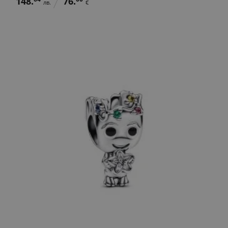
148.
76.
лв.
€