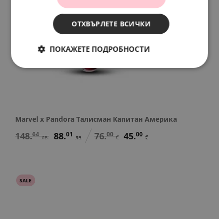
ОТХВЪРЛЕТЕ ВСИЧКИ
ПОКАЖЕТЕ ПОДРОБНОСТИ
Marvel x Pandora Талисман Капитан Америка
148.
64
88.
01
76.
00
45.
00
лв.
лв.
€
€
SALE