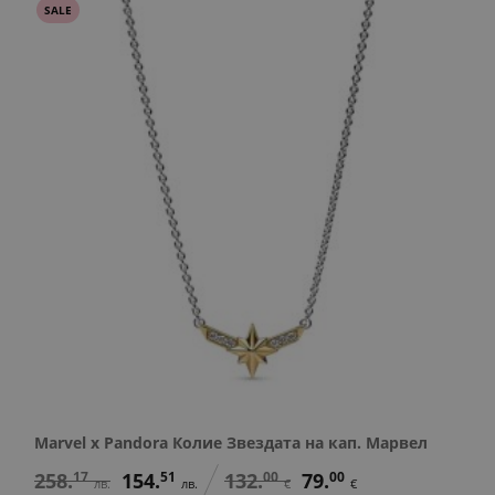
SALE
Marvel x Pandora Колие Звездата на кап. Марвел
258.
17
154.
51
132.
00
79.
00
лв.
лв.
€
€