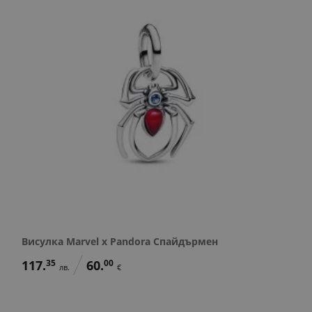
Висулка Marvel x Pandora Спайдърмен
117.
35
60.
00
лв.
€