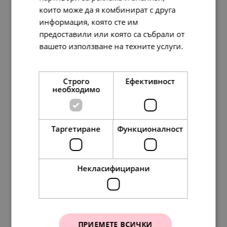
които може да я комбинират с друга
информация, която сте им
предоставили или която са събрали от
вашето използване на техните услуги.
Прочетете още
Строго
Ефективност
Marvel x Pandora Талисман Върколака
необходимо
148.
64
88.
01
76.
00
45.
00
лв.
лв.
€
€
Таргетиране
Функционалност
SALE
Некласифицирани
ПРИЕМЕТЕ ВСИЧКИ