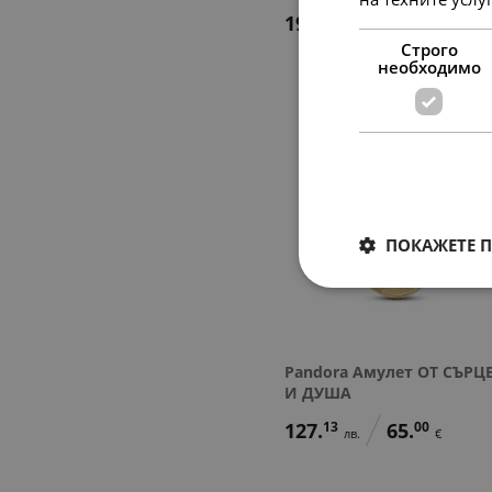
197.
54
101.
00
лв.
€
Строго
необходимо
ПОКАЖЕТЕ 
Pandora Амулет ОТ СЪРЦ
И ДУША
127.
13
65.
00
лв.
€