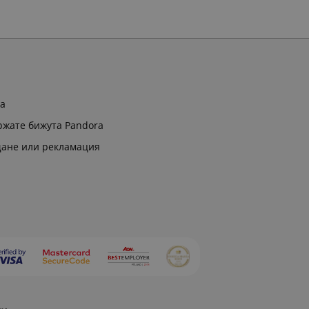
ра
ржате бижута Pandora
щане или рекламация