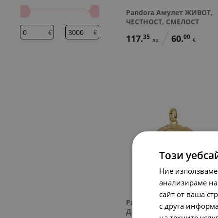
Pandora Амулет ЖИВОТ,
ЧЕСТНОСТ, СМЕЛОСТ
€
€
117.
35
60.
00
лв.
€
Този уебса
Ние използваме
анализираме на
сайт от ваша ст
Pandora Амулет КЪМ ПО-
с друга информа
ДОБРО
на техните услу