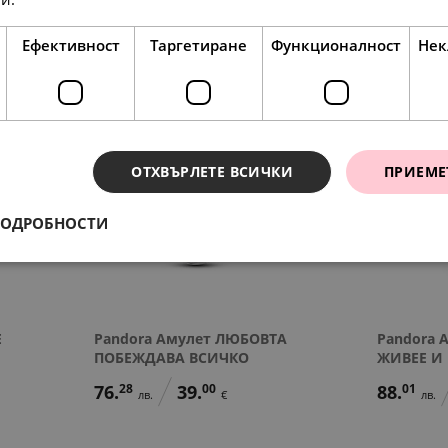
107.
57
55.
00
76.
28
лв.
€
лв.
Ефективност
Таргетиране
Функционалност
Нек
ОТХВЪРЛЕТЕ ВСИЧКИ
ПРИЕМЕ
ПОДРОБНОСТИ
Е
Pandora Амулет ЛЮБОВТА
Pandora 
ПОБЕЖДАВА ВСИЧКО
ЖИВЕЕ И
76.
28
39.
00
88.
01
лв.
€
лв.