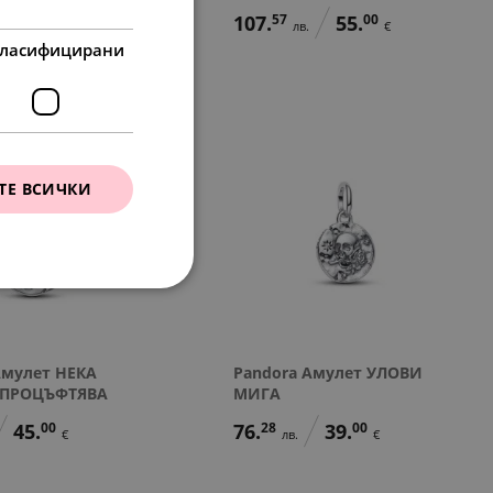
39.
00
107.
57
55.
00
€
лв.
€
ласифицирани
ТЕ ВСИЧКИ
Амулет НЕКА
Pandora Амулет УЛОВИ
 ПРОЦЪФТЯВА
МИГА
45.
00
76.
28
39.
00
€
лв.
€