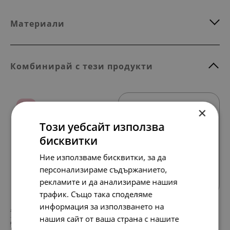
Материали
Комбинирай с тези продукти
SALE
×
Този уебсайт използва
бисквитки
Ние използваме бисквитки, за да
Всички продукти
персонализираме съдържанието,
рекламите и да анализираме нашия
трафик. Също така споделяме
информация за използването на
179.
107.
94
57
лв.
лв.
нашия сайт от ваша страна с нашите
92.
55.
00
00
€
€