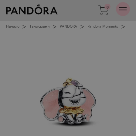
0
>
>
>
>
Начало
Талисмани
PANDORA
Pandora Moments