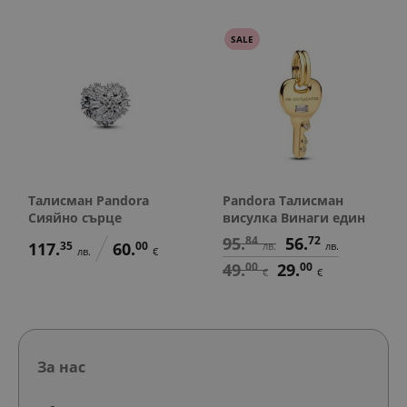
SALE
Талисман Pandora
Pandora Талисман
Сияйно сърце
висулка Винаги един
95.
84
56.
72
117.
35
60.
00
лв.
лв.
лв.
€
49.
00
29.
00
€
€
За нас