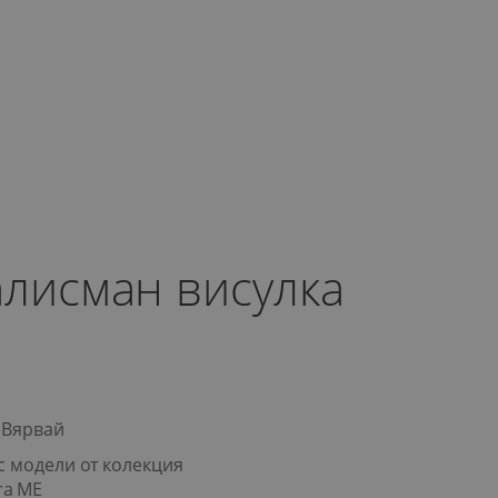
алисман висулка
 Вярвай
с модели от колекция
ra ME