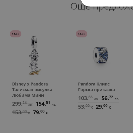
Още предлож
SALE
SALE
Disney x Pandora
Pandora Клипс
Талисман висулка
Горска приказка
Любима Мини
103.
66
56.
72
лв.
лв.
299.
24
154.
51
лв.
лв.
53.
00
29.
00
€
€
153.
00
79.
00
€
€