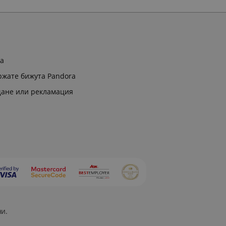
ра
ржате бижута Pandora
щане или рекламация
ни.