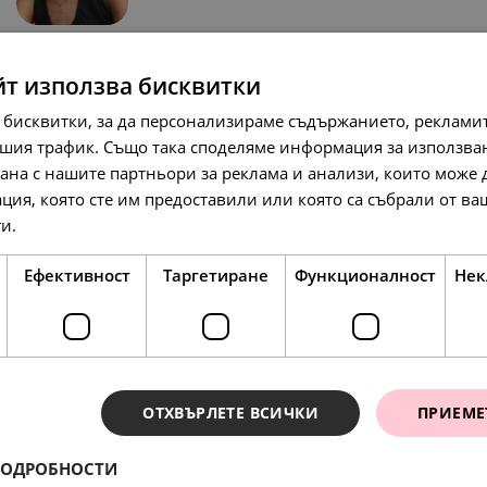
SALE
йт използва бисквитки
 бисквитки, за да персонализираме съдържанието, рекламит
шия трафик. Също така споделяме информация за използва
рана с нашите партньори за реклама и анализи, които може
ция, която сте им предоставили или която са събрали от в
138.
86
л
ги.
Прочетете още
97.
50.
79
00
лв.
€
71.
00
€
Ефективност
Таргетиране
Функционалност
Нек
SALE
SALE
ОТХВЪРЛЕТЕ ВСИЧКИ
ПРИЕМЕ
ПОДРОБНОСТИ