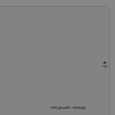
топ
Уеб дизайн:
eDesign