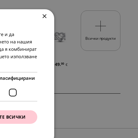
×
е и да
Всички продукти
нето на нашия
 да я комбинират
ашето използване
88.
01
в.
лв.
95.
49.
84
00
лв.
€
45.
00
€
ласифицирани
SALE
ТЕ ВСИЧКИ