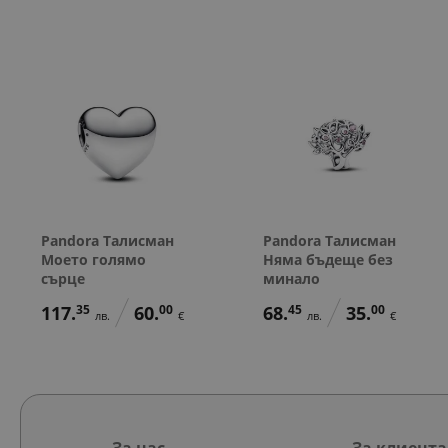
Pandora Талисман
Pandora Талисман
Моето голямо
Няма бъдеще без
сърце
минало
117.
35
60.
00
68.
45
35.
00
лв.
€
лв.
€
За нас
За клиента