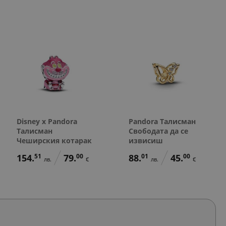
Disney x Pandora
Pandora Талисман
Талисман
Свободата да се
Чеширския котарак
извисиш
154.
51
79.
00
88.
01
45.
00
лв.
€
лв.
€