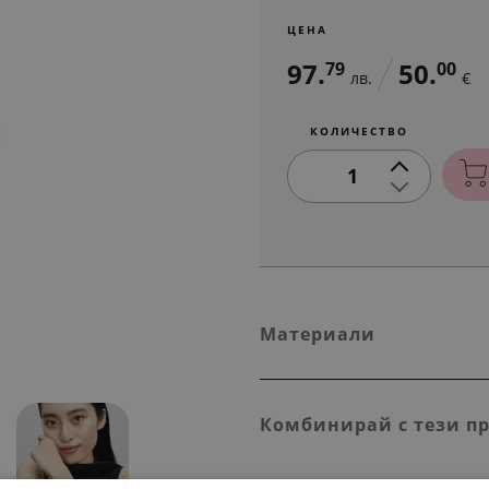
ЦЕНА
97.
50.
79
00
лв.
€
КОЛИЧЕСТВО
1
Материали
Комбинирай с тези п