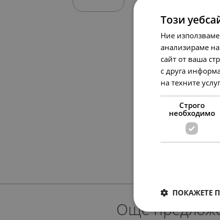
Този уебса
Ние използваме
анализираме на
сайт от ваша ст
с друга информа
на техните услу
Строго
необходимо
ПОКАЖЕТЕ 
Още предлож