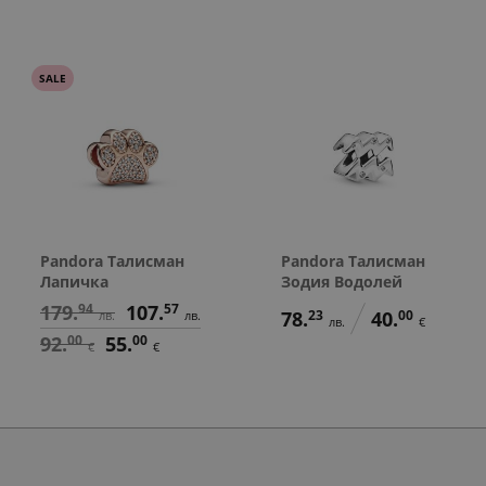
SALE
Pandora Талисман
Pandora Талисман
Лапичка
Зодия Водолей
179.
94
107.
57
78.
23
40.
00
лв.
лв.
лв.
€
92.
00
55.
00
€
€