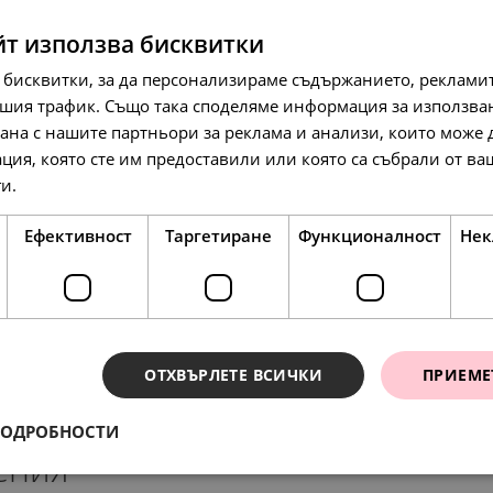
йт използва бисквитки
 бисквитки, за да персонализираме съдържанието, рекламит
шия трафик. Също така споделяме информация за използва
рана с нашите партньори за реклама и анализи, които може
ция, която сте им предоставили или която са събрали от в
271.
86
лв.
117.
35
ги.
Прочетете още
л
139.
00
€
Ефективност
Таргетиране
Функционалност
Нек
SALE
SALE
ОТХВЪРЛЕТЕ ВСИЧКИ
ПРИЕМЕ
ПОДРОБНОСТИ
ения
97.
158.
79
42
лв.
л
127.
148.
65.
76.
13
64
00
00
лв.
лв.
€
€
50.
81.
00
00
€
€