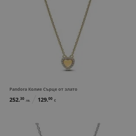
Pandora Колие Сърце от злато
252.
30
129.
00
лв.
€