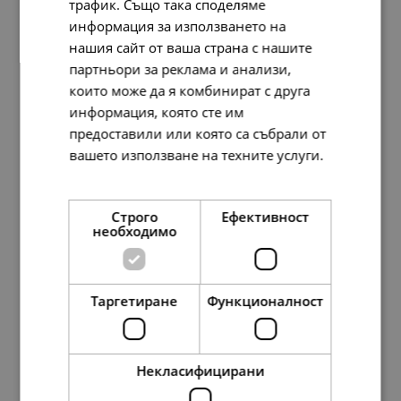
трафик. Също така споделяме
информация за използването на
нашия сайт от ваша страна с нашите
партньори за реклама и анализи,
които може да я комбинират с друга
информация, която сте им
предоставили или която са събрали от
Pandora Колие Детелини на късмета
вашето използване на техните услуги.
193.
63
99.
00
лв.
€
Прочетете още
Строго
Ефективност
необходимо
Таргетиране
Функционалност
Некласифицирани