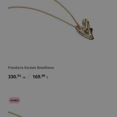
Pandora Колие Влюбена
330.
54
169.
00
лв.
€
НОВО