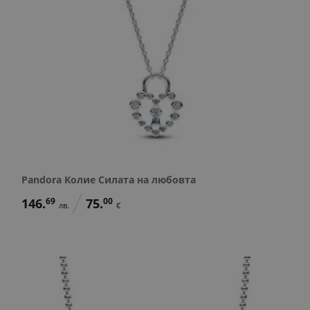
Pandora Колие Силата на любовта
146.
69
75.
00
лв.
€