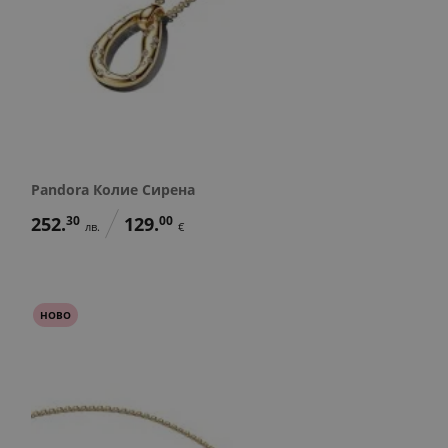
Pandora Колие Сирена
252.
30
129.
00
лв.
€
НОВО