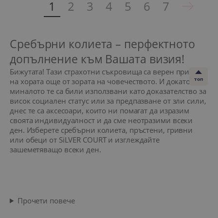
1
2
3
4
5
6
7
Сребърни колиета – перфектното
допълнение към Вашата визия!
Бижутата! Тази страхотни съкровища са верен приятел
топ
на хората още от зората на човечеството. И докато в
миналото те са били използвани като доказателство за
висок социален статус или за предпазване от зли сили,
днес те са аксесоари, които ни помагат да изразим
своята индивидуалност и да сме неотразими всеки
ден. Изберете сребърни колиета, пръстени, гривни
или обеци от SiLVER COURT и изглеждайте
зашеметяващо всеки ден.
Прочети повече