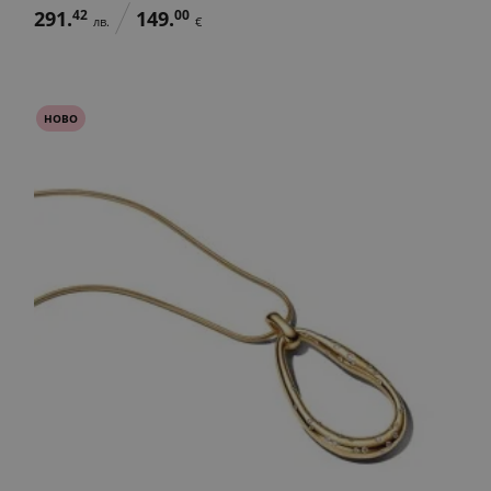
291.
42
149.
00
лв.
€
НОВО