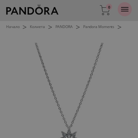
0
>
>
>
>
Начало
Колиета
PANDORA
Pandora Moments