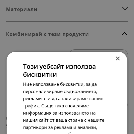
Материали
Комбинирай с тези продукти
×
SALE
Този уебсайт използва
бисквитки
Ние използваме бисквитки, за да
Всички продукти
персонализираме съдържанието,
рекламите и да анализираме нашия
трафик. Също така споделяме
информация за използването на
97.
56.
79
72
лв.
лв.
нашия сайт от ваша страна с нашите
50.
29.
00
00
€
€
партньори за реклама и анализи,