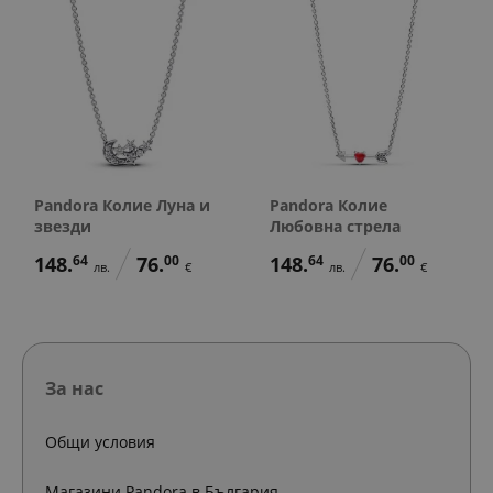
Pandora Колие Луна и
Pandora Колие
звезди
Любовна стрела
148.
64
76.
00
148.
64
76.
00
лв.
€
лв.
€
За нас
Общи условия
Магазини Pandora в България