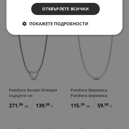
на любовта
сега
ОТХВЪРЛЕТЕ ВСИЧКИ
146.
69
75.
00
277.
73
142.
00
лв.
€
лв.
€
ПОКАЖЕТЕ ПОДРОБНОСТИ
Pandora Колие Отвори
Pandora Верижка
сърцето си
Pandora верижка
271.
86
139.
00
115.
39
59.
00
лв.
€
лв.
€