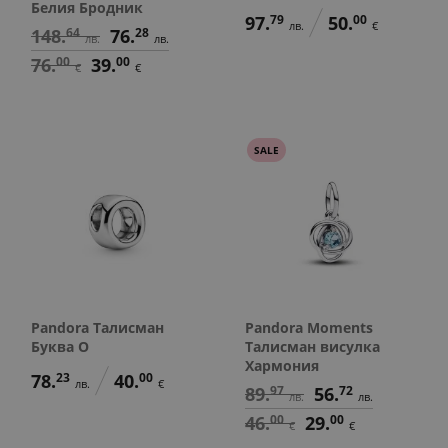
Белия Бродник
97.
79
50.
00
лв.
€
148.
64
76.
28
лв.
лв.
76.
00
39.
00
€
€
SALE
Pandora Талисман
Pandora Moments
Буква O
Талисман висулка
Хармония
78.
23
40.
00
лв.
€
89.
97
56.
72
лв.
лв.
46.
00
29.
00
€
€