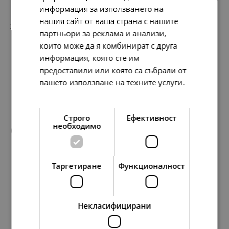
информация за използването на
нашия сайт от ваша страна с нашите
232.
119.
74
00
лв.
€
партньори за реклама и анализи,
които може да я комбинират с друга
информация, която сте им
предоставили или която са събрали от
SALE
вашето използване на техните услуги.
Прочетете още
Строго
Ефективност
Още предложения
необходимо
Таргетиране
Функционалност
84.
56.
10
72
лв.
лв.
78.
134.
174.
138.
78.
40.
40.
69.
89.
71.
97.
78.
197.
107.
50.
40.
101.
55.
23
23
95
07
86
00
00
00
00
00
79
23
54
57
00
00
00
00
лв.
лв.
лв.
лв.
лв.
€
€
€
€
€
лв.
лв.
лв.
лв.
€
€
€
€
43.
29.
00
00
€
€
Некласифицирани