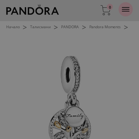
0
>
>
>
>
Начало
Талисмани
PANDORA
Pandora Moments