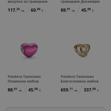
висулка за гравиране
гравиране Декември
117.
35
60.
00
88.
01
45.
00
лв.
€
лв.
€
Pandora Талисман
Pandora Талисман
Пламенна любов
Благословена любов
88.
01
45.
00
659.
11
337.
00
лв.
€
лв.
€