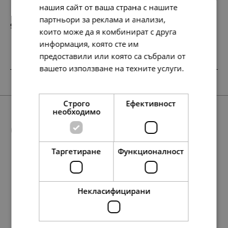
нашия сайт от ваша страна с нашите
партньори за реклама и анализи,
97.
50.
79
00
лв.
€
които може да я комбинират с друга
информация, която сте им
предоставили или която са събрали от
вашето използване на техните услуги.
Прочетете още
Строго
Ефективност
необходимо
Още предложения
Таргетиране
Функционалност
SALE
97.
88.
138.
88.
138.
50.
45.
45.
71.
71.
78.
78.
115.
127.
134.
40.
40.
59.
65.
69.
79
01
01
86
86
00
00
00
00
00
23
23
39
13
95
00
00
00
00
00
лв.
лв.
лв.
лв.
лв.
€
€
€
€
€
лв.
лв.
лв.
лв.
лв.
€
€
€
€
€
Некласифицирани