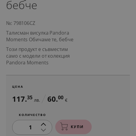
бебче
№: 798106CZ
Талисман висулка Pandora
Moments Обичаме те, бебче
Този продукт е съвместим
само с модели от колекция
Pandora Moments
ЦЕНА
117.
60.
35
00
лв.
€
КОЛИЧЕСТВО
1
КУПИ