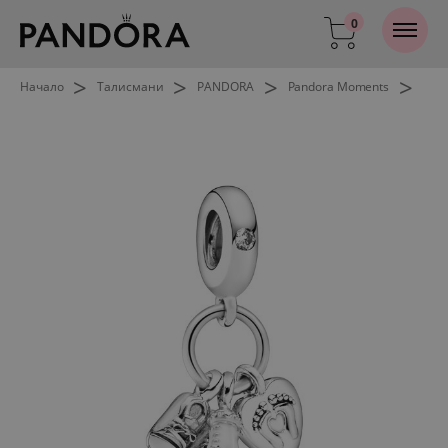
0
>
>
>
>
Начало
Талисмани
PANDORA
Pandora Moments