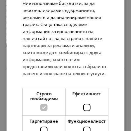
Ние използваме бисквитки, за да
атрактивни, талисманите от колекцията ще Ви
напомнят за приключенията и вълшебния свят на
персонализираме съдържанието,
магьосника от Хогуортс. Вземете си мъничко магия за
рекламите и да анализираме нашия
всеки ден и покажете на всички любимия си герой от
трафик. Също така споделяме
книгите. Имайте предвид обаче, че талисманите от
информация за използването на
колекцията HarryPotterxPandora са съвместими само с
нашия сайт от ваша страна с нашите
модели от колекцията Pandora Moments. Разгледайте
всички
Пандора талисмани
тук!
партньори за реклама и анализи,
които може да я комбинират с друга
информация, която сте им
предоставили или която са събрали от
вашето използване на техните услуги.
За нас
Прочетете още
Общи условия
Строго
Ефективност
необходимо
Магазини Pandora в България
Често задавани въпроси
Таргетиране
Функционалност
Декларация за поверителност