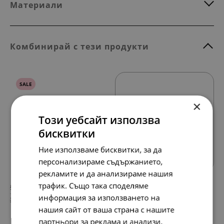
Материали
Комбинирай с тези продукти
SALE
×
Този уебсайт използва
бисквитки
Всички продукти
Ние използваме бисквитки, за да
персонализираме съдържанието,
рекламите и да анализираме нашия
трафик. Също така споделяме
598.
369.
48
65
лв.
лв.
информация за използването на
306.
189.
00
00
€
€
нашия сайт от ваша страна с нашите
партньори за реклама и анализи,