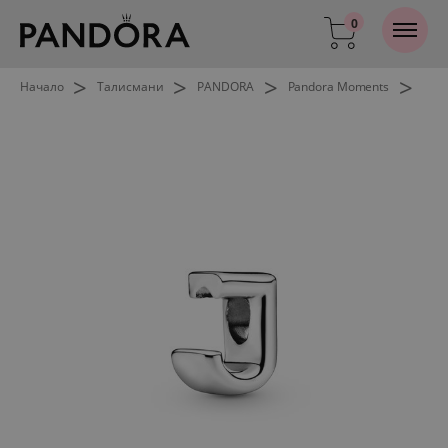
0
>
>
>
>
Начало
Талисмани
PANDORA
Pandora Moments