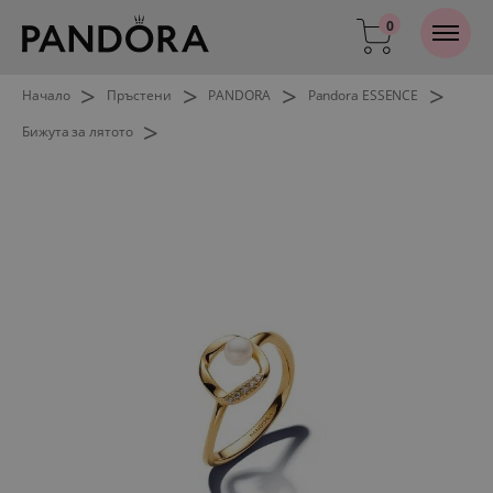
0
>
>
>
>
Начало
Пръстени
PANDORA
Pandora ESSENCE
>
Бижута за лятото