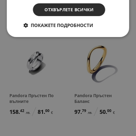
Вселена от любов
Обичана
ОТХВЪРЛЕТЕ ВСИЧКИ
232.
74
119.
00
197.
54
101.
00
лв.
€
лв.
€
ПОКАЖЕТЕ ПОДРОБНОСТИ
Pandora Пръстен По
Pandora Пръстен
вълните
Баланс
158.
42
81.
00
97.
79
50.
00
лв.
€
лв.
€