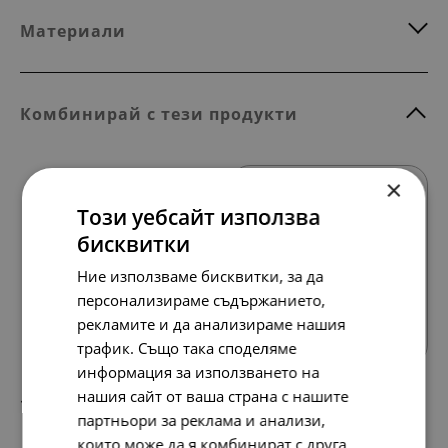
Материали
Комбинирай с тези продукти
×
Този уебсайт използва
бисквитки
Ние използваме бисквитки, за да
Всички продукти
персонализираме съдържанието,
рекламите и да анализираме нашия
трафик. Също така споделяме
информация за използването на
нашия сайт от ваша страна с нашите
177.
91.
98
00
лв.
€
партньори за реклама и анализи,
които може да я комбинират с друга