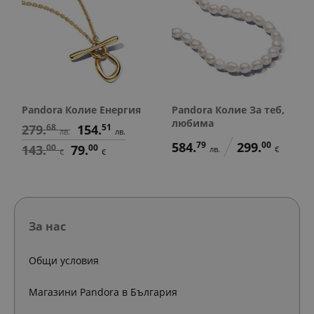
Pandora Колие Енергия
Pandora Колие За теб,
любима
279.
68
154.
51
лв.
лв.
584.
79
299.
00
143.
00
79.
00
лв.
€
€
€
За нас
Общи условия
Магазини Pandora в България