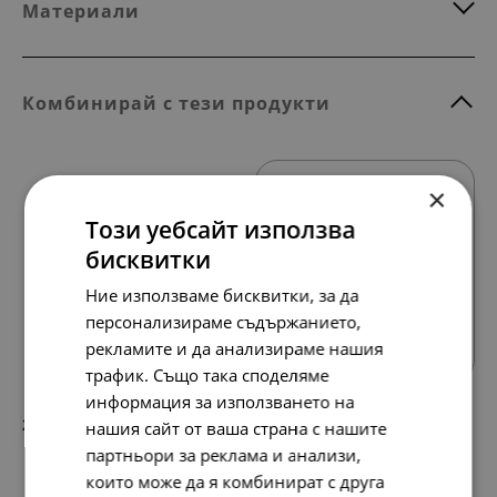
Материали
Комбинирай с тези продукти
×
Този уебсайт използва
бисквитки
Ние използваме бисквитки, за да
Всички продукти
персонализираме съдържанието,
рекламите и да анализираме нашия
трафик. Също така споделяме
информация за използването на
213.
109.
19
00
нашия сайт от ваша страна с нашите
лв.
€
партньори за реклама и анализи,
които може да я комбинират с друга