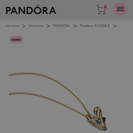
0
>
>
>
>
Начало
Колиета
PANDORA
Pandora ESSENCE
НОВО