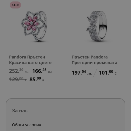
SALE
Pandora Пръстен
Пръстен Pandora
Красива като цвете
Прегърни промяната
252.
30
166.
25
197.
54
101.
00
лв.
лв.
лв.
€
129.
00
85.
00
€
€
За нас
Общи условия