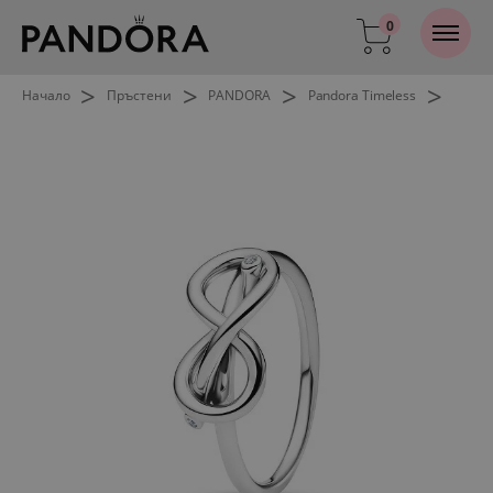
0
>
>
>
>
Начало
Пръстени
PANDORA
Pandora Timeless