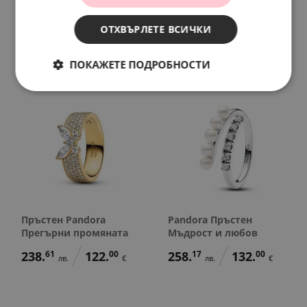
Любим януари
Пробуждане
99.
75
56.
72
174.
07
89.
00
лв.
лв.
лв.
€
ОТХВЪРЛЕТЕ ВСИЧКИ
51.
00
29.
00
€
€
ПОКАЖЕТЕ ПОДРОБНОСТИ
Пръстен Pandora
Pandora Пръстен
Прегърни промяната
Мъдрост и любов
238.
61
122.
00
258.
17
132.
00
лв.
€
лв.
€