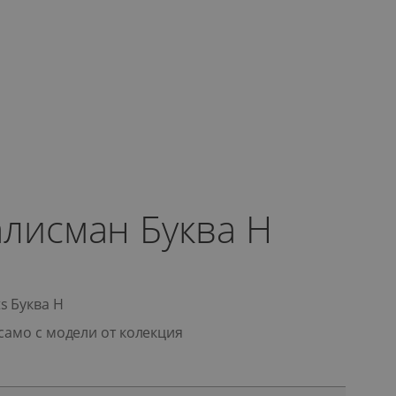
алисман Буква H
s Буква H
само с модели от колекция