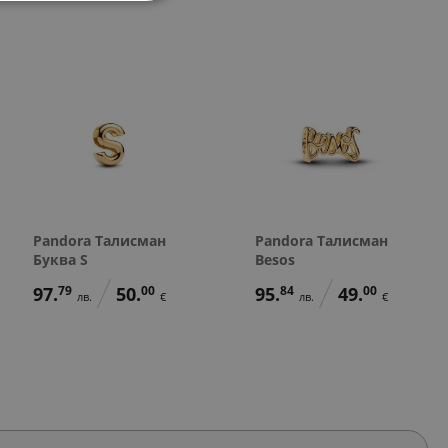
Pandora Талисман
Pandora Талисман
Буква S
Besos
97.
79
50.
00
95.
84
49.
00
лв.
€
лв.
€