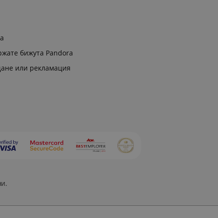
ра
ржате бижута Pandora
щане или рекламация
ни.