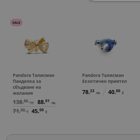
SALE
Pandora Талисман
Pandora Талисман
Панделка за
Екзотичен приятел
сбъдване на
78.
23
40.
00
желания
лв.
€
138.
86
88.
01
лв.
лв.
71.
00
45.
00
€
€