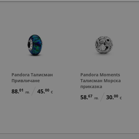
Pandora Талисман
Pandora Moments
Привличане
Талисман Морска
приказка
88.
01
45.
00
лв.
€
58.
67
30.
00
лв.
€