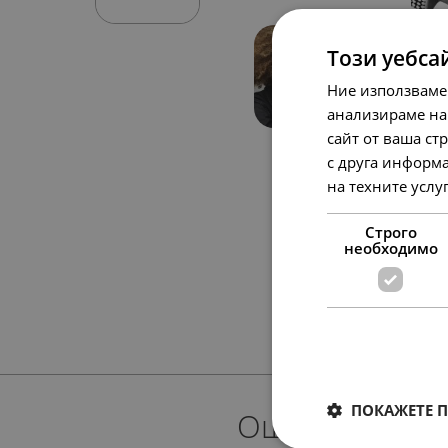
Този уебса
Ние използваме
анализираме на
сайт от ваша ст
с друга информа
на техните услу
Строго
необходимо
ПОКАЖЕТЕ 
Още предлож