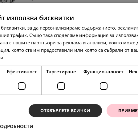
йт използва бисквитки
 бисквитки, за да персонализираме съдържанието, рекламит
шия трафик. Също така споделяме информация за използва
рана с нашите партньори за реклама и анализи, които може
ция, която сте им предоставили или която са събрали от в
97.
50.
78.
79
00
23
лв.
€
лв.
ги.
Прочетете още
Ефективност
Таргетиране
Функционалност
Нек
SALE
ОТХВЪРЛЕТЕ ВСИЧКИ
ПРИЕМЕ
ПОДРОБНОСТИ
ения
258.
78.
17
23
лв.
лв.
117.
60.
97.
35
00
79
лв.
€
лв.
132.
40.
00
00
€
€