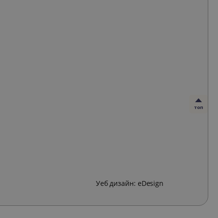
топ
Уеб дизайн:
eDesign