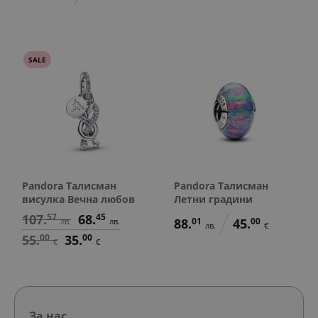
SALE
Pandora Талисман
Pandora Талисман
висулка Вечна любов
Летни градини
107.
57
68.
45
88.
01
45.
00
лв.
лв.
лв.
€
55.
00
35.
00
€
€
За нас