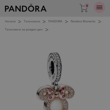
0
>
>
>
>
Начало
Талисмани
PANDORA
Pandora Moments
>
Талисмани за рожден ден