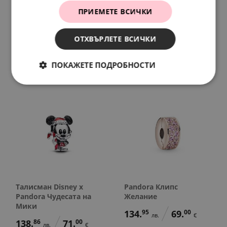
ПРИЕМЕТЕ ВСИЧКИ
Pandora Талисман за
Pandora Талисман
гравиране Април
Искри
199.
49
115.
39
ОТХВЪРЛЕТЕ ВСИЧКИ
88.
01
45.
00
лв.
лв.
лв.
€
102.
00
59.
00
€
€
ПОКАЖЕТЕ ПОДРОБНОСТИ
Талисман Disney x
Pandora Клипс
Pandora Чудесата на
Желание
Мики
134.
95
69.
00
лв.
€
138.
86
71.
00
лв.
€