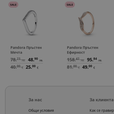
SALE
SALE
Pandora Пръстен
Pandora Пръстен
Мечта
Ефирност
78.
23
48.
90
158.
42
95.
84
лв.
лв.
лв.
лв.
40.
00
25.
00
81.
00
49.
00
€
€
€
€
За нас
За клиента
Общи условия
Как се грави