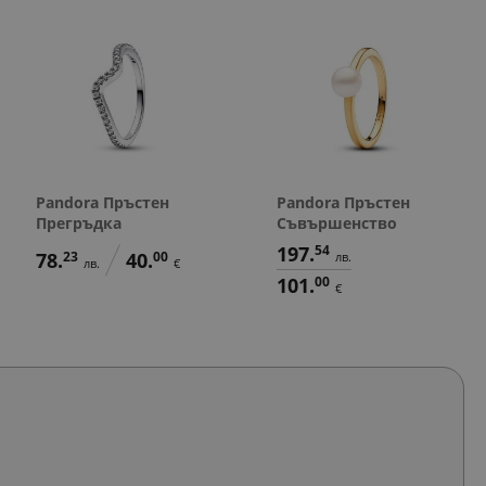
Pandora Пръстен
Pandora Пръстен
Прегръдка
Съвършенство
197.
54
78.
23
40.
00
лв.
лв.
€
101.
00
€