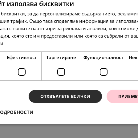
йт използва бисквитки
 бисквитки, за да персонализираме съдържанието, рекламит
шия трафик. Също така споделяме информация за използва
рана с нашите партньори за реклама и анализи, които може
213.
19
лв.
158.
42
л
ция, която сте им предоставили или която са събрали от в
109.
00
€
ги.
Прочетете още
Ефективност
Таргетиране
Функционалност
Нек
ОТХВЪРЛЕТЕ ВСИЧКИ
ПРИЕМЕ
ения
217.
197.
10
54
ПОДРОБНОСТИ
л
л
138.
88.
45.
71.
01
86
00
00
лв.
лв.
€
€
111.
101.
00
00
€
€