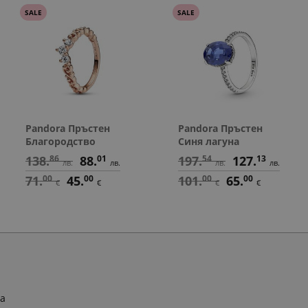
SALE
SALE
Pandora Пръстен
Pandora Пръстен
Благородство
Синя лагуна
138.
86
88.
01
197.
54
127.
13
лв.
лв.
лв.
лв.
71.
00
45.
00
101.
00
65.
00
€
€
€
€
ра