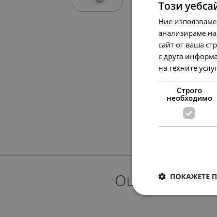
Този уебса
Ние използваме
анализираме на
сайт от ваша ст
с друга информа
на техните услу
Строго
необходимо
Още предлож
ПОКАЖЕТЕ 