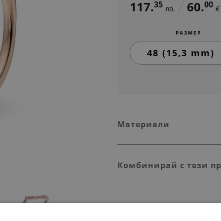
117.
60.
35
00
лв.
€
РАЗМЕР
Материали
Комбинирай с тези п