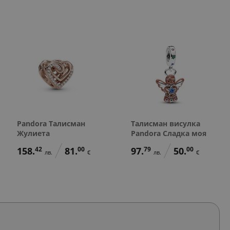
Pandora Талисман
Талисман висулка
Жулиета
Pandora Сладка моя
158.
42
81.
00
97.
79
50.
00
лв.
€
лв.
€