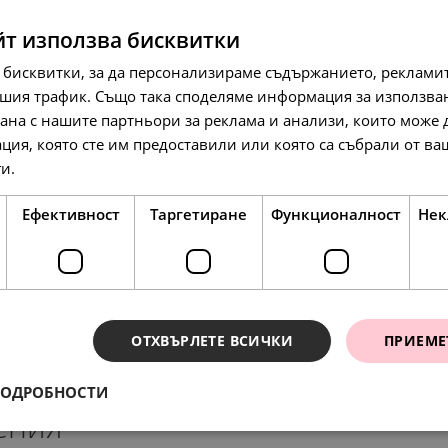
йт използва бисквитки
 бисквитки, за да персонализираме съдържанието, рекламит
шия трафик. Също така споделяме информация за използва
рана с нашите партньори за реклама и анализи, които може
ция, която сте им предоставили или която са събрали от в
271.
86
лв.
117.
35
ги.
Прочетете още
л
139.
00
€
Ефективност
Таргетиране
Функционалност
Нек
SALE
ОТХВЪРЛЕТЕ ВСИЧКИ
ПРИЕМЕ
ПОДРОБНОСТИ
ения
197.
78.
48.
23
54
90
лв.
лв.
лв.
138.
115.
86
39
л
л
101.
40.
25.
00
00
00
€
€
€