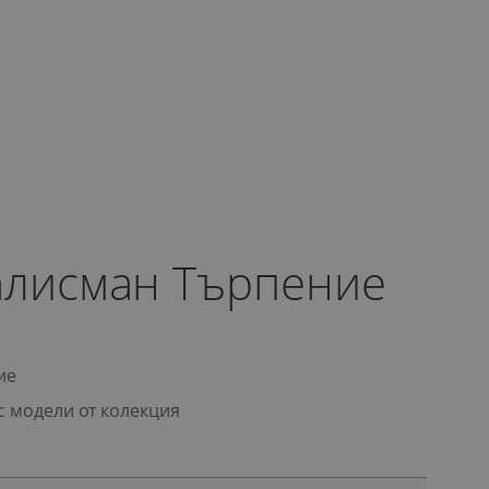
алисман Търпение
ие
с модели от колекция