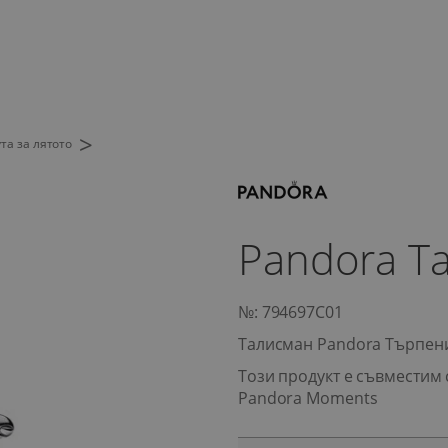
>
та за лятото
Pandora Т
№: 794697C01
Талисман Pandora Търпен
Този продукт е съвместим 
Pandora Moments