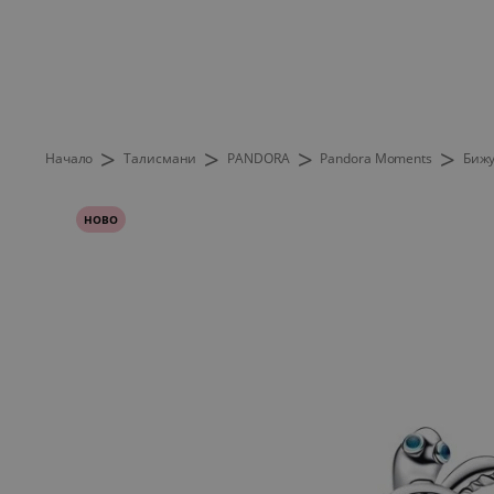
>
>
>
>
Начало
Талисмани
PANDORA
Pandora Moments
Бижу
НОВО