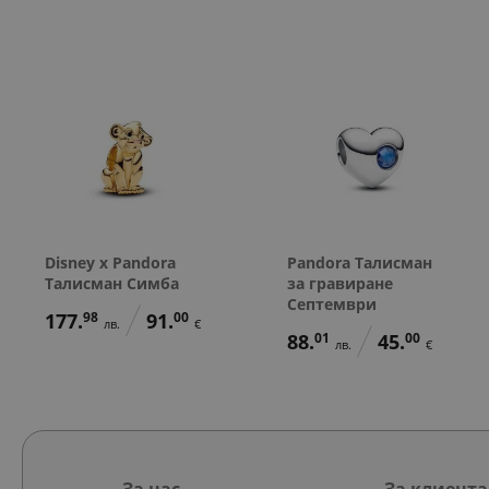
Disney x Pandora
Pandora Талисман
Талисман Симба
за гравиране
Септември
177.
98
91.
00
лв.
€
88.
01
45.
00
лв.
€
За нас
За клиента