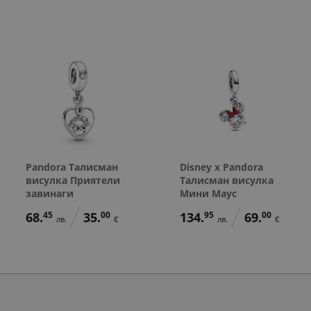
Pandora Талисман
Disney x Pandora
висулка Приятели
Талисман висулка
завинаги
Мини Маус
68.
45
35.
00
134.
95
69.
00
лв.
€
лв.
€