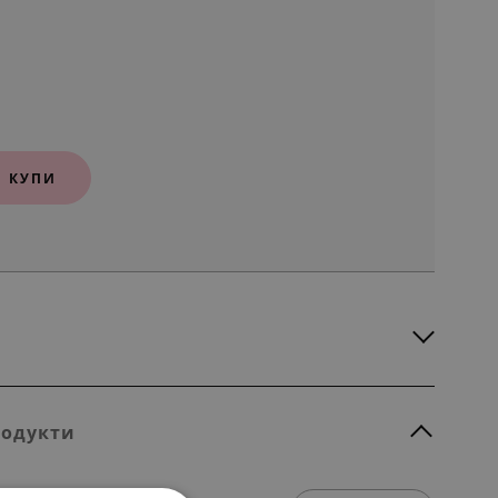
КУПИ
родукти