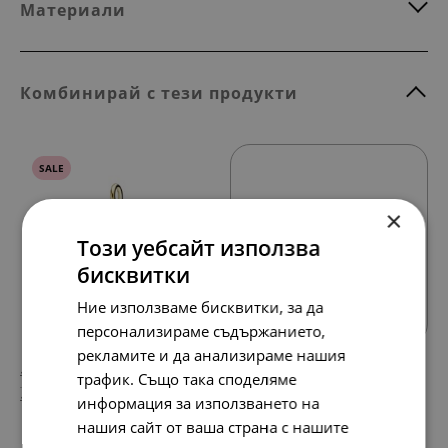
Материали
Комбинирай с тези продукти
SALE
×
Този уебсайт използва
бисквитки
Всички продукти
Ние използваме бисквитки, за да
персонализираме съдържанието,
рекламите и да анализираме нашия
199.
76.
49
28
лв.
лв.
трафик. Също така споделяме
102.
39.
00
00
€
€
информация за използването на
нашия сайт от ваша страна с нашите