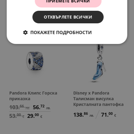
ПРИЕМЕТЕ ВСИЧКИ
мечтите си
97.
79
56.
72
лв.
лв.
164.
29
84.
00
50.
00
29.
00
лв.
€
€
€
ОТХВЪРЛЕТЕ ВСИЧКИ
ПОКАЖЕТЕ ПОДРОБНОСТИ
SALE
Pandora Клипс Горска
Disney x Pandora
приказка
Талисман висулка
Кристалната пантофка
103.
66
56.
72
лв.
лв.
138.
86
71.
00
53.
00
29.
00
лв.
€
€
€