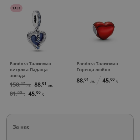
SALE
Pandora Талисман
Pandora Талисман
висулка Падаща
Гореща любов
звезда
88.
01
45.
00
лв.
€
158.
42
88.
01
лв.
лв.
81.
00
45.
00
€
€
За нас