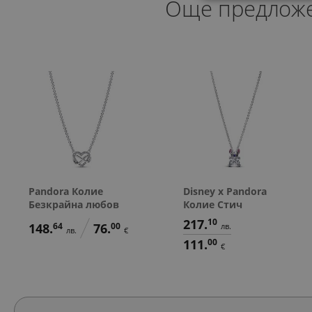
Още предлож
Pandora Колие
Disney x Pandora
Безкрайна любов
Колие Стич
217.
10
148.
64
76.
00
лв.
лв.
€
111.
00
€