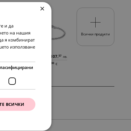
×
SALE
е и да
нето на нашия
Всички продукти
 да я комбинират
ашето използване
95.
174.
107.
84
07
57
в.
лв.
лв.
лв.
49.
89.
55.
00
00
00
€
€
€
ласифицирани
SALE
SALE
ТЕ ВСИЧКИ