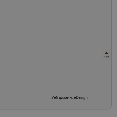
топ
Уеб дизайн:
eDesign