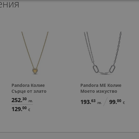
ения
267.
174.
197.
95
07
54
лв.
лв.
л
127.
65.
127.
13
00
13
лв.
€
л
137.
89.
101.
00
00
00
€
€
€
Pandora Колие
Pandora ME Колие
Сърце от злато
Моето изкуство
252.
30
193.
63
99.
00
лв.
лв.
€
129.
00
€