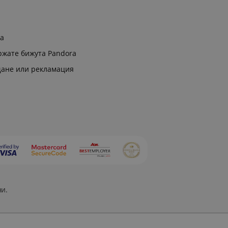
ра
ржате бижута Pandora
щане или рекламация
ни.