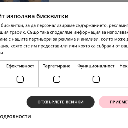
йт използва бисквитки
SALE
SALE
 бисквитки, за да персонализираме съдържанието, рекламит
шия трафик. Също така споделяме информация за използва
рана с нашите партньори за реклама и анализи, които може
ция, която сте им предоставили или която са събрали от в
ги.
Прочетете още
138.
76.
179.
86
28
94
лв.
лв.
л
71.
39.
92.
00
00
00
€
€
€
Ефективност
Таргетиране
Функционалност
Нек
SALE
ОТХВЪРЛЕТЕ ВСИЧКИ
ПРИЕМЕ
ПОДРОБНОСТИ