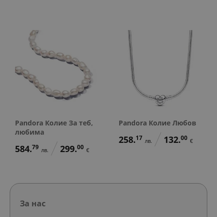
Pandora Колие За теб,
Pandora Колие Любов
любима
258.
17
132.
00
лв.
€
584.
79
299.
00
лв.
€
За нас