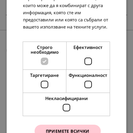
които може да я комбинират с друга
информация, която сте им
предоставили или която са събрали от
SALE
SALE
SALE
SALE
вашето използване на техните услуги.
Прочетете още
Още предложения
Строго
Ефективност
необходимо
Таргетиране
Функционалност
SALE
369.
267.
205.
174.
174.
267.
107.
174.
65
95
36
07
07
95
57
07
лв.
лв.
лв.
лв.
лв.
лв.
лв.
лв.
271.
197.
174.
139.
101.
89.
127.
328.
197.
65.
168.
101.
86
54
07
00
00
00
13
58
54
00
00
00
лв.
лв.
лв.
€
€
€
лв.
лв.
лв.
€
€
€
189.
137.
105.
89.
89.
137.
55.
89.
00
00
00
00
00
00
00
00
€
€
€
€
€
€
€
€
Некласифицирани
Pandora Пръстен Моя
Pandora Пръстен
ПРИЕМЕТЕ ВСИЧКИ