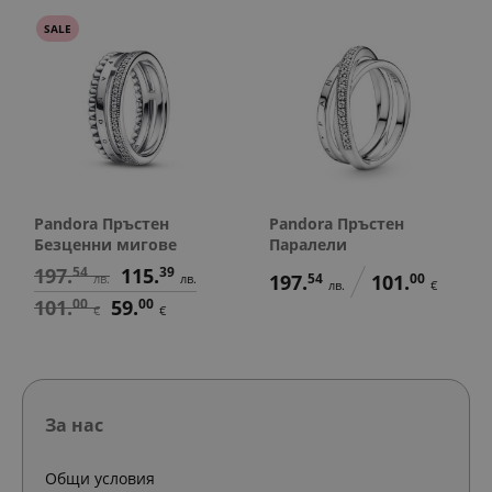
SALE
Pandora Пръстен
Pandora Пръстен
Безценни мигове
Паралели
197.
54
115.
39
197.
54
101.
00
лв.
лв.
лв.
€
101.
00
59.
00
€
€
За нас
Общи условия