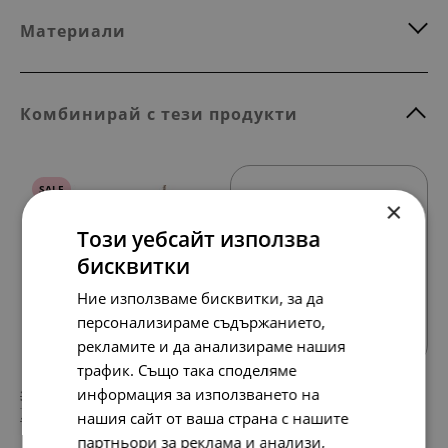
Материали
Комбинирай с тези продукти
SALE
×
Този уебсайт използва
бисквитки
Ние използваме бисквитки, за да
Всички продукти
персонализираме съдържанието,
рекламите и да анализираме нашия
трафик. Също така споделяме
информация за използването на
328.
213.
58
19
лв.
лв.
нашия сайт от ваша страна с нашите
168.
109.
00
00
€
€
партньори за реклама и анализи,