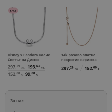
SALE
Disney x Pandora Колие
14k розово златно
Светът на Дисни
покритие верижка
297.
29
193.
63
297.
29
152.
00
лв.
лв.
лв.
€
152.
00
99.
00
€
€
За нас