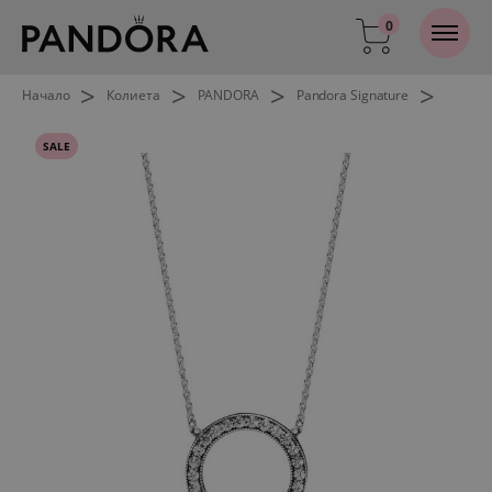
0
>
>
>
>
Начало
Колиета
PANDORA
Pandora Signature
SALE