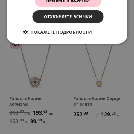
ПРИЕМЕТЕ ВСИЧКИ
завинаги
Моят характер
179.
94
107.
57
277.
73
142.
00
лв.
лв.
лв.
€
ОТХВЪРЛЕТЕ ВСИЧКИ
92.
00
55.
00
€
€
ПОКАЖЕТЕ ПОДРОБНОСТИ
SALE
Pandora Колие
Pandora Колие Сърце
Харизма
от злато
318.
80
193.
63
252.
30
129.
00
лв.
лв.
лв.
€
163.
00
99.
00
€
€