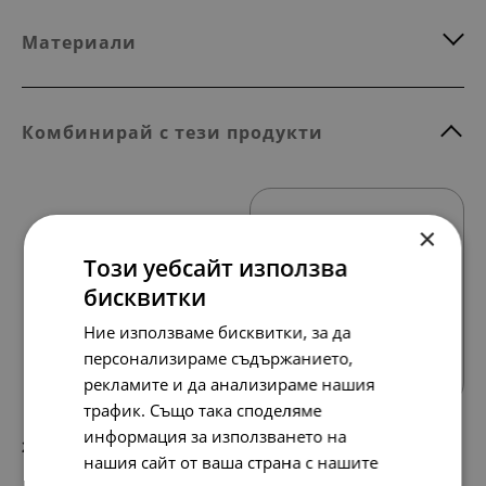
Материали
Комбинирай с тези продукти
×
Този уебсайт използва
бисквитки
Ние използваме бисквитки, за да
Всички продукти
персонализираме съдържанието,
рекламите и да анализираме нашия
трафик. Също така споделяме
информация за използването на
271.
139.
86
00
лв.
€
нашия сайт от ваша страна с нашите