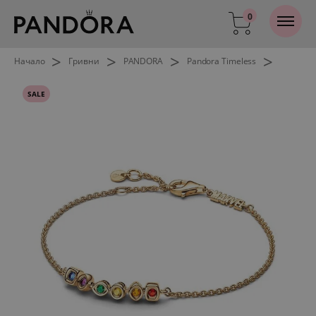
0
>
>
>
>
Начало
Гривни
PANDORA
Pandora Timeless
SALE