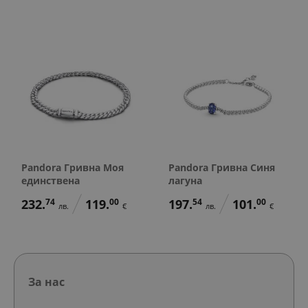
Pandora Гривна Моя
Pandora Гривна Синя
единствена
лагуна
232.
74
119.
00
197.
54
101.
00
лв.
€
лв.
€
За нас