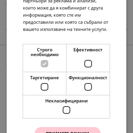
партньори за реклама и анализи,
148.
76.
64
00
лв.
€
които може да я комбинират с друга
информация, която сте им
предоставили или която са събрали от
вашето използване на техните услуги.
SALE
Прочетете още
Строго
Ефективност
необходимо
Още предложения
Таргетиране
Функционалност
68.
48.
45
90
лв.
лв.
117.
88.
252.
88.
158.
45.
45.
60.
129.
81.
95.
117.
58.
138.
49.
30.
60.
71.
01
01
35
30
42
00
00
00
00
00
84
67
35
86
00
00
00
00
лв.
лв.
лв.
лв.
лв.
€
€
€
€
€
лв.
лв.
лв.
лв.
€
€
€
€
Некласифицирани
35.
25.
00
00
€
€