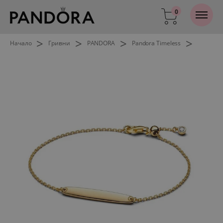
0
>
>
>
>
Начало
Гривни
PANDORA
Pandora Timeless