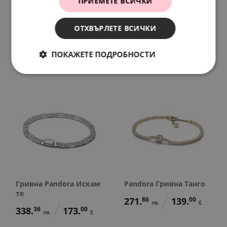
ПРИЕМЕТЕ ВСИЧКИ
Pandora Гривна
Pandora Гривна
ОТХВЪРЛЕТЕ ВСИЧКИ
Съзвездия
Прегърни промяната
291.
42
149.
00
487.
00
249.
00
лв.
€
лв.
€
ПОКАЖЕТЕ ПОДРОБНОСТИ
Гривна Pandora Искам
Pandora Гривна Танго
те
271.
86
139.
00
лв.
€
338.
36
173.
00
лв.
€