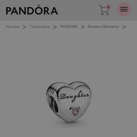
0
>
>
>
>
Начало
Талисмани
PANDORA
Pandora Moments