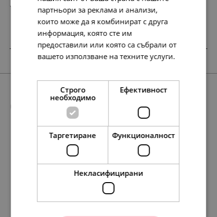
127.
65.
13
00
лв.
€
партньори за реклама и анализи,
които може да я комбинират с друга
информация, която сте им
предоставили или която са събрали от
вашето използване на техните услуги.
SALE
Прочетете още
Строго
Ефективност
необходимо
Още предложения
Таргетиране
Функционалност
78.
48.
23
90
лв.
лв.
271.
127.
117.
134.
127.
139.
65.
60.
69.
65.
127.
95.
68.
58.
49.
35.
30.
65.
86
13
35
95
13
00
00
00
00
00
84
45
67
13
00
00
00
00
лв.
лв.
лв.
лв.
лв.
€
€
€
€
€
лв.
лв.
лв.
лв.
€
€
€
€
40.
25.
00
00
€
€
Некласифицирани