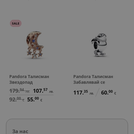
SALE
Pandora Талисман
Pandora Талисман
Звездопад
Забавлявай се
179.
94
107.
57
117.
35
60.
00
лв.
лв.
лв.
€
92.
00
55.
00
€
€
За нас