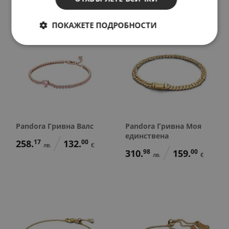
ПОКАЖЕТЕ ПОДРОБНОСТИ
Pandora Гривна Валс
Pandora Гривна Моя
единствена
258.
17
132.
00
лв.
€
310.
98
159.
00
лв.
€