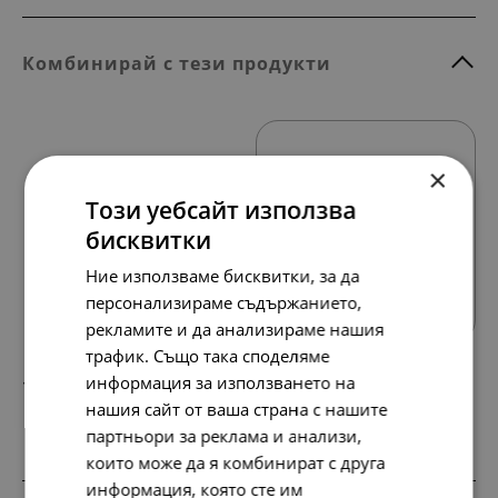
Комбинирай с тези продукти
×
Този уебсайт използва
бисквитки
Всички продукти
Ние използваме бисквитки, за да
персонализираме съдържанието,
рекламите и да анализираме нашия
трафик. Също така споделяме
информация за използването на
177.
91.
98
00
лв.
€
нашия сайт от ваша страна с нашите
партньори за реклама и анализи,
които може да я комбинират с друга
информация, която сте им
НОВО
НОВО
НОВО
SALE