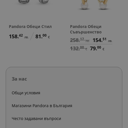
Pandora Обеци Стил
Pandora Обеци
Съвършенство
158.
42
81.
00
лв.
€
258.
17
154.
51
лв.
лв.
132.
00
79.
00
€
€
За нас
Общи условия
Магазини Pandora в България
Често задавани въпроси