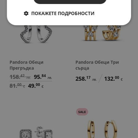
SALE
ПОКАЖЕТЕ ПОДРОБНОСТИ
Pandora Обеци
Pandora Обеци Три
Прегръдка
сърца
158.
42
95.
84
258.
17
132.
00
лв.
лв.
лв.
€
81.
00
49.
00
€
€
SALE