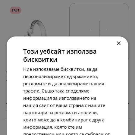
SALE
×
Всички продукти
Този уебсайт използва
бисквитки
Ние използваме бисквитки, за да
78.
48.
23
90
лв.
лв.
персонализираме съдържанието,
40.
25.
00
00
€
€
рекламите и да анализираме нашия
трафик. Също така споделяме
информация за използването на
нашия сайт от ваша страна с нашите
SALE
SALE
партньори за реклама и анализи,
които може да я комбинират с друга
информация, която сте им
предоставили или която са събрали от