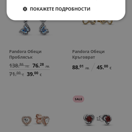
ПОКАЖЕТЕ ПОДРОБНОСТИ
Pandora Обеци
Pandora Обеци
Проблясък
Кръговрат
138.
86
76.
28
88.
01
45.
00
лв.
лв.
лв.
€
71.
00
39.
00
€
€
SALE