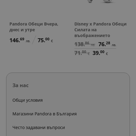
Pandora Обеци Вчера,
Disney x Pandora Обеци
днес и утре
Силата на
въображението
146.
69
75.
00
лв.
€
138.
86
76.
28
лв.
лв.
71.
00
39.
00
€
€
За нас
Общи условия
Магазини Pandora в България
Често задавани въпроси