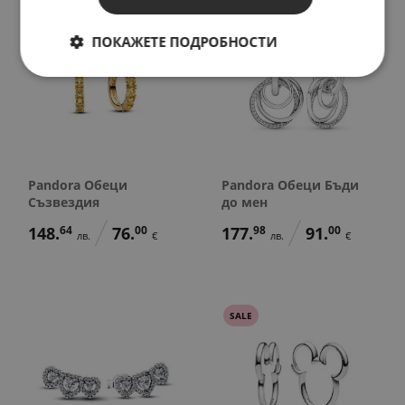
ПОКАЖЕТЕ ПОДРОБНОСТИ
Pandora Обеци
Pandora Обеци Бъди
Съзвездия
до мен
148.
64
76.
00
177.
98
91.
00
лв.
€
лв.
€
SALE