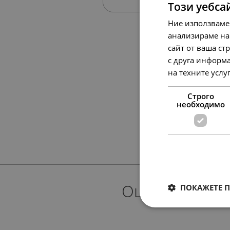
Този уебса
Ние използваме
анализираме на
сайт от ваша ст
с друга информа
на техните услу
Строго
необходимо
Още предлож
ПОКАЖЕТЕ 