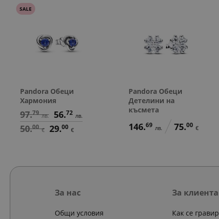
SALE
Pandora Обеци
Pandora Обеци
Хармония
Детелини на
късмета
97.
79
56.
72
лв.
лв.
146.
69
75.
00
50.
00
29.
00
лв.
€
€
€
За нас
За клиента
Общи условия
Как се грави