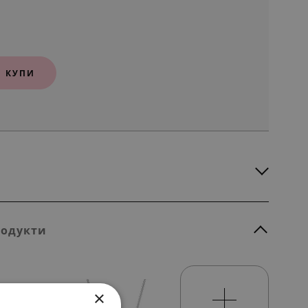
КУПИ
родукти
×