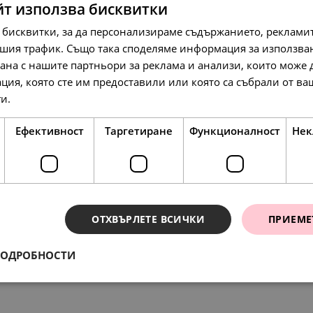
йт използва бисквитки
 бисквитки, за да персонализираме съдържанието, рекламит
шия трафик. Също така споделяме информация за използва
рана с нашите партньори за реклама и анализи, които може
179.
107.
138.
94
57
86
лв.
лв.
л
ция, която сте им предоставили или която са събрали от в
92.
55.
71.
00
00
00
€
€
€
ги.
Прочетете още
Ефективност
Таргетиране
Функционалност
Нек
SALE
SALE
ОТХВЪРЛЕТЕ ВСИЧКИ
ПРИЕМЕ
ения
78.
179.
48.
107.
338.
197.
23
94
90
57
36
54
ПОДРОБНОСТИ
лв.
лв.
лв.
лв.
л
л
40.
92.
25.
55.
173.
101.
00
00
00
00
00
00
€
€
€
€
€
€