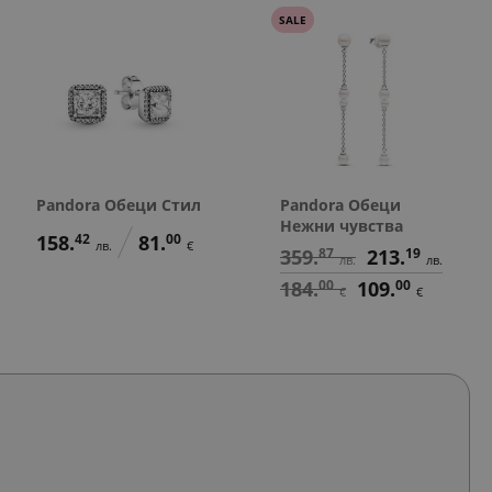
SALE
Pandora Обеци Стил
Pandora Обеци
Нежни чувства
158.
42
81.
00
лв.
€
359.
87
213.
19
лв.
лв.
184.
00
109.
00
€
€