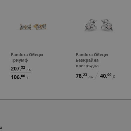
Pandora Обеци
Pandora Обеци
Триумф
Безкрайна
прегръдка
207.
32
лв.
78.
23
40.
00
106.
00
лв.
€
€
ра