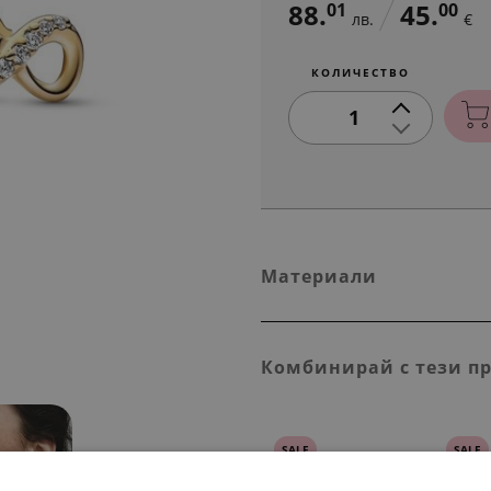
88.
45.
01
00
лв.
€
КОЛИЧЕСТВО
1
Материали
Комбинирай с тези п
SALE
SALE