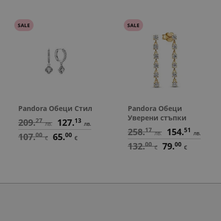
SALE
SALE
Pandora Обеци Стил
Pandora Обеци
Уверени стъпки
209.
27
127.
13
лв.
лв.
258.
17
154.
51
лв.
лв.
107.
00
65.
00
€
€
132.
00
79.
00
€
€