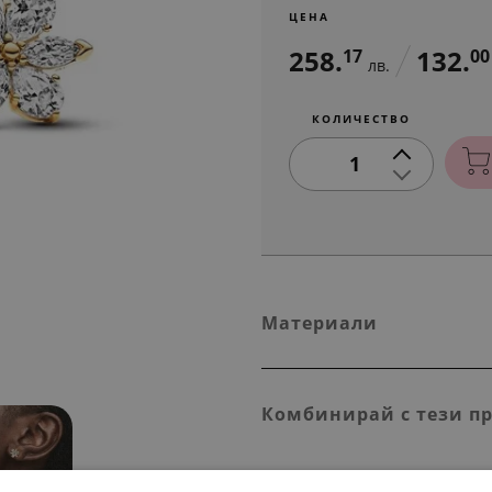
ЦЕНА
258.
132.
17
00
лв.
КОЛИЧЕСТВО
1
Материали
Комбинирай с тези п