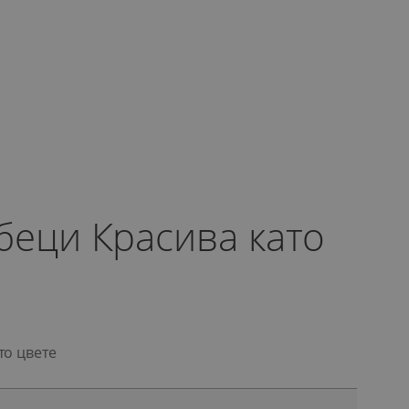
беци Красива като
то цвете