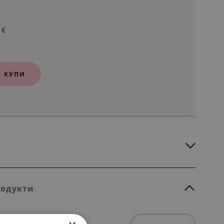
€
КУПИ
родукти