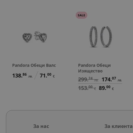
SALE
Pandora Обеци Валс
Pandora Обеци
Изящество
138.
86
71.
00
лв.
€
299.
24
174.
07
лв.
лв.
153.
00
89.
00
€
€
За нас
За клиента