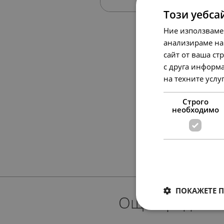
Този уебса
Ние използваме
анализираме на
сайт от ваша ст
с друга информа
на техните услу
Строго
необходимо
ПОКАЖЕТЕ 
Още предлож