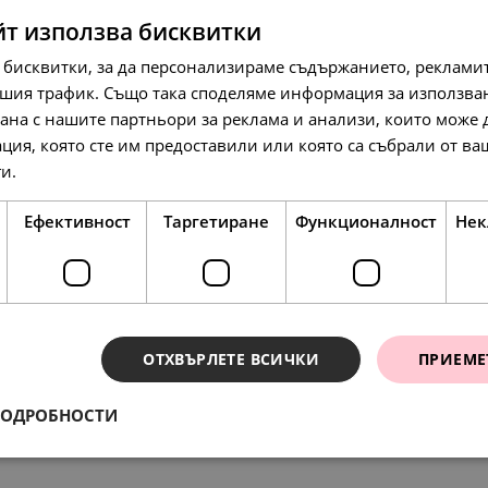
йт използва бисквитки
 бисквитки, за да персонализираме съдържанието, рекламит
шия трафик. Също така споделяме информация за използва
рана с нашите партньори за реклама и анализи, които може
ция, която сте им предоставили или която са събрали от в
193.
99.
177.
63
00
98
ги.
Прочетете още
лв.
€
л
Ефективност
Таргетиране
Функционалност
Нек
SALE
SALE
ОТХВЪРЛЕТЕ ВСИЧКИ
ПРИЕМЕ
ПОДРОБНОСТИ
ения
138.
97.
56.
88.
79
86
72
01
лв.
лв.
лв.
лв.
117.
117.
35
35
л
л
71.
50.
45.
29.
00
00
00
00
€
€
€
€