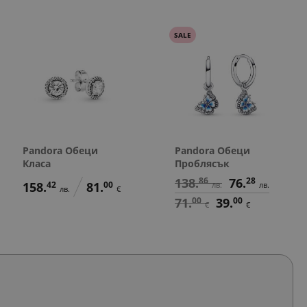
SALE
Pandora Обеци
Pandora Обеци
Класа
Проблясък
138.
86
76.
28
158.
42
81.
00
лв.
лв.
лв.
€
71.
00
39.
00
€
€