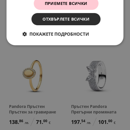
ПРИЕМЕТЕ ВСИЧКИ
Keith Haring x Pandora
Pandora Пръстен
Пръстен Art Love and
Съзвездия
People
ОТХВЪРЛЕТЕ ВСИЧКИ
76.
28
39.
00
лв.
€
297.
29
152.
00
лв.
€
ПОКАЖЕТЕ ПОДРОБНОСТИ
Pandora Пръстен
Пръстен Pandora
Пръстен за гравиране
Прегърни промяната
138.
86
71.
00
197.
54
101.
00
лв.
€
лв.
€