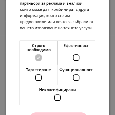
лв.
€
партньори за реклама и анализи,
които може да я комбинират с друга
информация, която сте им
предоставили или която са събрали от
SALE
SALE
вашето използване на техните услуги.
Прочетете още
Строго
Ефективност
Още предложения
необходимо
Таргетиране
Функционалност
НОВО
539.
148.
310.
88.
81
64
01
98
лв.
лв.
лв.
лв.
271.
197.
177.
139.
101.
91.
487.
146.
258.
193.
117.
249.
75.
132.
99.
60.
86
54
98
00
00
00
00
69
17
63
35
00
00
00
00
00
лв.
лв.
лв.
€
€
€
лв.
лв.
лв.
лв.
лв.
€
€
€
€
€
276.
76.
45.
159.
00
00
00
00
€
€
€
€
Некласифицирани