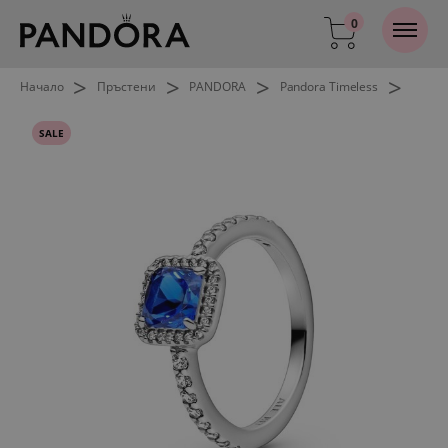
0
>
>
>
>
Начало
Пръстени
PANDORA
Pandora Timeless
SALE