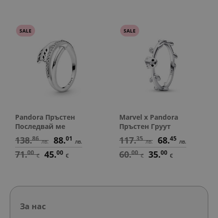
SALE
SALE
Pandora Пръстен
Marvel x Pandora
Последвай ме
Пръстен Груут
138.
86
88.
01
117.
35
68.
45
лв.
лв.
лв.
лв.
71.
00
45.
00
60.
00
35.
00
€
€
€
€
За нас