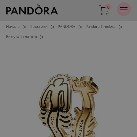
0
>
>
>
>
Начало
Пръстени
PANDORA
Pandora Timeless
>
Бижута за лятото