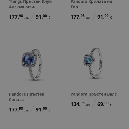
Things Пръстен Клуб
Pandora Крилата на
Адския огън
Тор
177.
98
91.
00
177.
98
91.
00
лв.
€
лв.
€
Pandora Пръстен
Pandora Пръстен Валс
Соната
134.
95
69.
00
лв.
€
177.
98
91.
00
лв.
€