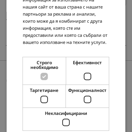
нашия сайт от ваша страна с нашите
партньори за реклама и анализи,
158.
81.
42
00
които може да я комбинират с друга
лв.
€
информация, която сте им
предоставили или която са събрали от
вашето използване на техните услуги.
Прочетете още
Строго
Ефективност
необходимо
Още предложения
Таргетиране
Функционалност
SALE
297.
197.
152.
101.
177.
498.
91.
255.
Некласифицирани
29
54
00
00
98
74
00
00
лв.
лв.
€
€
лв.
лв.
€
€