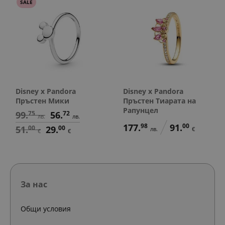
SALE
Disney x Pandora
Disney x Pandora
Пръстен Мики
Пръстен Тиарата на
Рапунцел
99.
75
56.
72
лв.
лв.
177.
98
91.
00
51.
00
29.
00
лв.
€
€
€
За нас
Общи условия