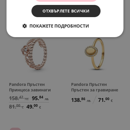
174.
89.
лв.
€
197.
54
101.
00
лв.
€
ОТХВЪРЛЕТЕ ВСИЧКИ
ПОКАЖЕТЕ ПОДРОБНОСТИ
SALE
Pandora Пръстен
Pandora Пръстен
Принцеса завинаги
Пръстен за гравиране
158.
42
95.
84
138.
86
71.
00
лв.
лв.
лв.
€
81.
00
49.
00
€
€