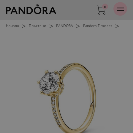
0
>
>
>
>
Начало
Пръстени
PANDORA
Pandora Timeless