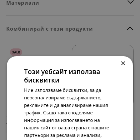
Материали
Комбинирай с тези продукти
SALE
×
Този уебсайт използва
бисквитки
Всички продукти
Ние използваме бисквитки, за да
персонализираме съдържанието,
рекламите и да анализираме нашия
трафик. Също така споделяме
148.
88.
64
01
лв.
лв.
информация за използването на
76.
45.
00
00
€
€
нашия сайт от ваша страна с нашите
партньори за реклама и анализи,