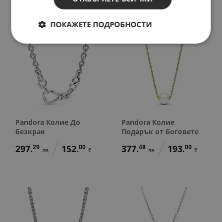
ПОКАЖЕТЕ ПОДРОБНОСТИ
Pandora Колие До
Pandora Колие
безкрая
Подарък от боговете
297.
29
152.
00
377.
48
193.
00
лв.
€
лв.
€