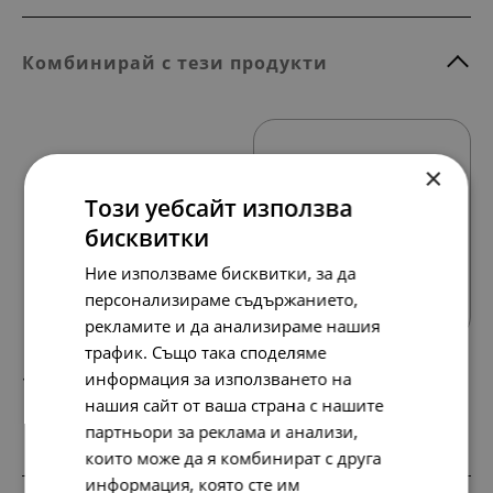
Комбинирай с тези продукти
×
Този уебсайт използва
бисквитки
Всички продукти
Ние използваме бисквитки, за да
персонализираме съдържанието,
рекламите и да анализираме нашия
трафик. Също така споделяме
информация за използването на
158.
81.
42
00
лв.
€
нашия сайт от ваша страна с нашите
партньори за реклама и анализи,
които може да я комбинират с друга
информация, която сте им
SALE
SALE
SALE
SALE