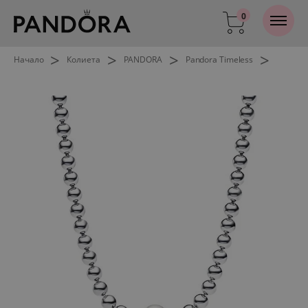
0
>
>
>
>
Начало
Колиета
PANDORA
Pandora Timeless