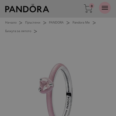
0
>
>
>
>
Начало
Пръстени
PANDORA
Pandora Me
>
Бижута за лятото