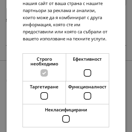
нашия сайт от ваша страна с нашите
партньори за реклама и анализи,
които може да я комбинират с друга
58.
30.
67
00
лв.
€
информация, която сте им
предоставили или която са събрали от
вашето използване на техните услуги.
Прочетете още
SALE
SALE
НОВО
Строго
Ефективност
необходимо
Още предложения
Таргетиране
Функционалност
SALE
Некласифицирани
68.
119.
37.
68.
45
31
16
45
лв.
лв.
лв.
лв.
438.
37.
193.
19.
224.
99.
58.
271.
76.
88.
58.
30.
39.
45.
30.
139.
16
11
63
00
00
00
67
28
01
67
86
00
00
00
00
00
лв.
лв.
лв.
€
€
€
лв.
лв.
лв.
лв.
лв.
€
€
€
€
€
35.
61.
19.
35.
00
00
00
00
€
€
€
€