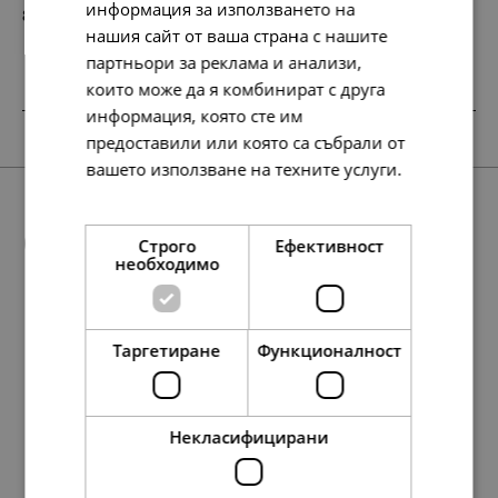
информация за използването на
88.
45.
01
00
лв.
€
нашия сайт от ваша страна с нашите
партньори за реклама и анализи,
които може да я комбинират с друга
информация, която сте им
SALE
предоставили или която са събрали от
вашето използване на техните услуги.
Прочетете още
Още предложения
Строго
Ефективност
необходимо
Таргетиране
Функционалност
88.
56.
01
72
лв.
лв.
252.
88.
97.
88.
45.
50.
45.
129.
88.
258.
117.
127.
158.
45.
132.
60.
65.
81.
01
79
01
30
00
00
00
00
01
17
35
13
42
00
00
00
00
00
лв.
лв.
лв.
лв.
€
€
€
€
лв.
лв.
лв.
лв.
лв.
€
€
€
€
€
45.
29.
00
00
€
€
Некласифицирани