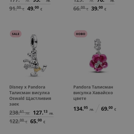
лв.
лв.
лв.
лв.
91.
00
49.
00
66.
00
39.
00
€
€
€
€
SALE
НОВО
Disney x Pandora
Pandora Талисман
Талисман висулка
висулка Хавайско
Oswald Щастливия
цвете
заек
134.
95
69.
00
лв.
€
238.
61
127.
13
лв.
лв.
122.
00
65.
00
€
€