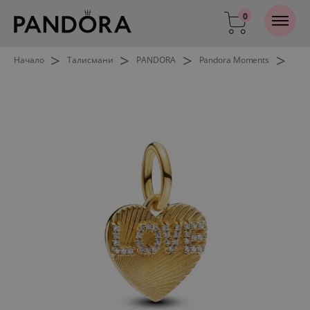
0
>
>
>
>
Начало
Талисмани
PANDORA
Pandora Moments