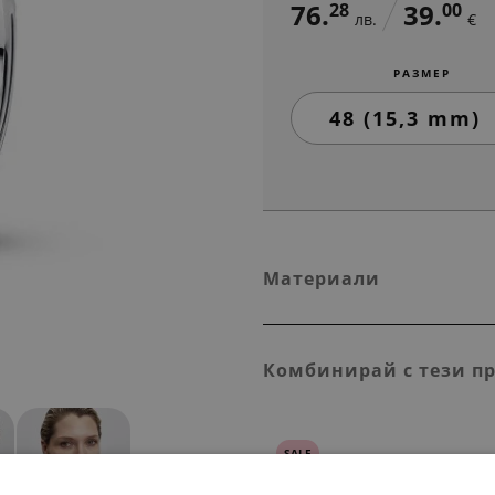
76.
39.
28
00
лв.
€
РАЗМЕР
Материали
Комбинирай с тези п
SALE