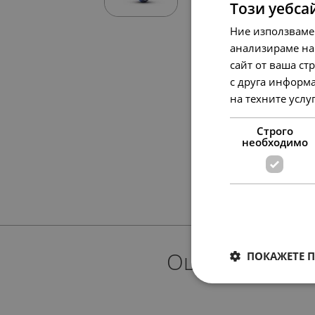
Този уебса
Ние използваме
анализираме на
сайт от ваша ст
с друга информа
на техните услу
Строго
необходимо
Още предлож
ПОКАЖЕТЕ 