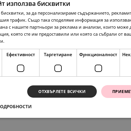
йт използва бисквитки
 бисквитки, за да персонализираме съдържанието, рекламит
шия трафик. Също така споделяме информация за използва
рана с нашите партньори за реклама и анализи, които може
78.
37.
297.
23
16
29
лв.
лв.
л
ция, която сте им предоставили или която са събрали от в
40.
19.
152.
00
00
00
€
€
€
ги.
Прочетете още
Ефективност
Таргетиране
Функционалност
Нек
ОТХВЪРЛЕТЕ ВСИЧКИ
ПРИЕМЕ
ения
197.
54
ПОДРОБНОСТИ
л
88.
95.
45.
49.
158.
01
84
00
00
42
лв.
лв.
€
€
л
101.
00
€