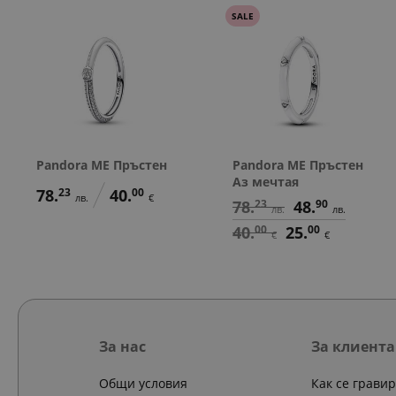
SALE
Pandora ME Пръстен
Pandora ME Пръстен
Аз мечтая
78.
23
40.
00
лв.
€
78.
23
48.
90
лв.
лв.
40.
00
25.
00
€
€
За нас
За клиента
Общи условия
Как се грави