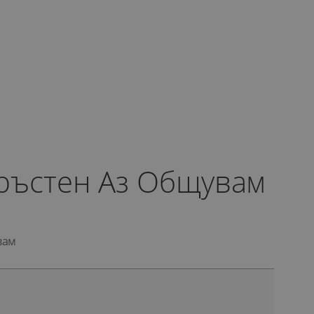
ръстен Аз Общувам
вам