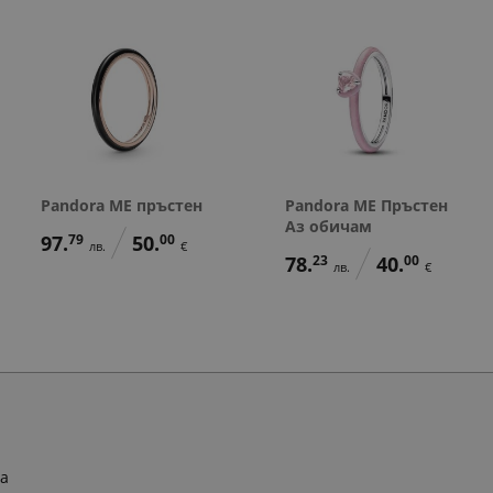
Pandora ME пръстен
Pandora ME Пръстен
Аз обичам
97.
79
50.
00
лв.
€
78.
23
40.
00
лв.
€
ра