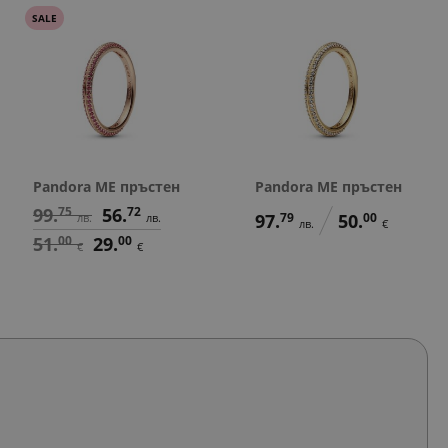
SALE
Pandora ME пръстен
Pandora ME пръстен
99.
75
56.
72
97.
79
50.
00
лв.
лв.
лв.
€
51.
00
29.
00
€
€