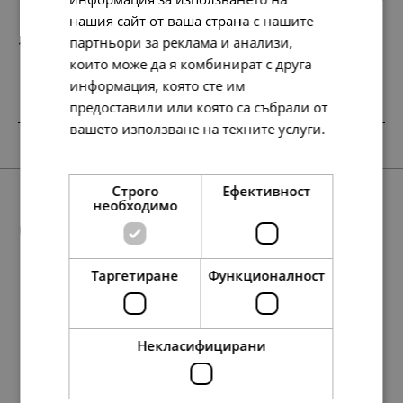
нашия сайт от ваша страна с нашите
партньори за реклама и анализи,
127.
65.
13
00
лв.
€
които може да я комбинират с друга
информация, която сте им
предоставили или която са събрали от
вашето използване на техните услуги.
Прочетете още
Строго
Ефективност
необходимо
Още предложения
Таргетиране
Функционалност
SALE
SALE
88.
78.
117.
88.
127.
45.
40.
45.
60.
65.
258.
68.
158.
88.
88.
35.
45.
45.
132.
81.
01
23
01
35
13
00
00
00
00
00
45
01
01
17
42
00
00
00
00
00
лв.
лв.
лв.
лв.
лв.
€
€
€
€
€
лв.
лв.
лв.
лв.
лв.
€
€
€
€
€
Некласифицирани