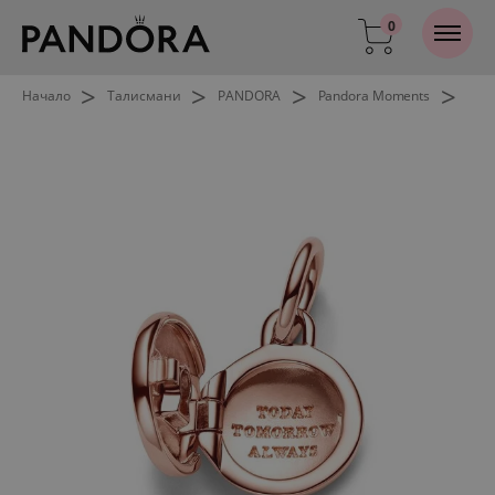
0
>
>
>
>
Начало
Талисмани
PANDORA
Pandora Moments