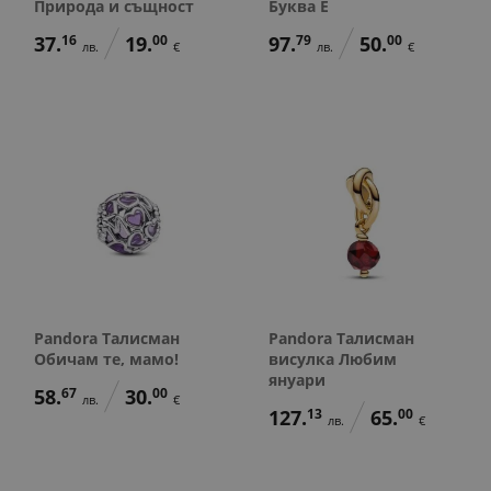
Природа и същност
Буква Е
37.
16
19.
00
97.
79
50.
00
лв.
€
лв.
€
Pandora Талисман
Pandora Талисман
Обичам те, мамо!
висулка Любим
януари
58.
67
30.
00
лв.
€
127.
13
65.
00
лв.
€