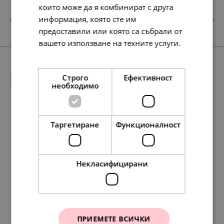
които може да я комбинират с друга
информация, която сте им
SALE
предоставили или която са събрали от
вашето използване на техните услуги.
Прочетете още
Още предложения
Строго
Ефективност
необходимо
Таргетиране
Функционалност
209.
127.
27
13
лв.
лв.
217.
134.
97.
177.
138.
50.
111.
69.
91.
71.
291.
138.
117.
297.
149.
71.
60.
152.
79
10
95
98
86
00
00
00
00
00
42
86
35
29
00
00
00
00
лв.
лв.
лв.
лв.
лв.
€
€
€
€
€
лв.
лв.
лв.
лв.
€
€
€
€
107.
65.
00
00
€
€
Некласифицирани
Пръстен Pandora Валс
Disney x Pandora
ПРИЕМЕТЕ ВСИЧКИ