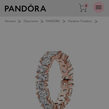
0
>
>
>
>
Начало
Пръстени
PANDORA
Pandora Timeless